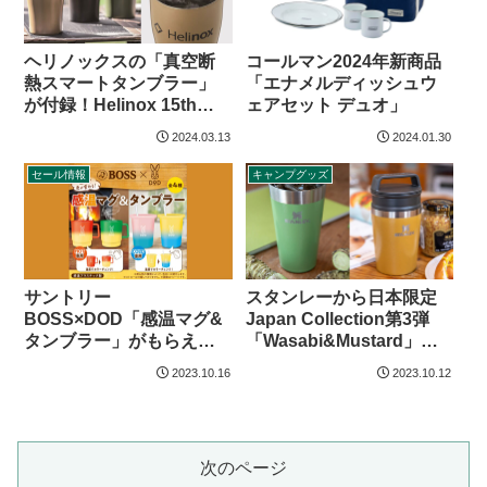
ヘリノックスの「真空断
コールマン2024年新商品
熱スマートタンブラー」
「エナメルディッシュウ
が付録！Helinox 15th
ェアセット デュオ」
Anniversary BOOK
2024.03.13
2024.01.30
セール情報
キャンプグッズ
サントリー
スタンレーから日本限定
BOSS×DOD「感温マグ&
Japan Collection第3弾
タンブラー」がもらえる
「Wasabi&Mustard」登
キャンペーン
場
2023.10.16
2023.10.12
次のページ