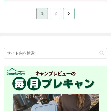
次
1
2
へ