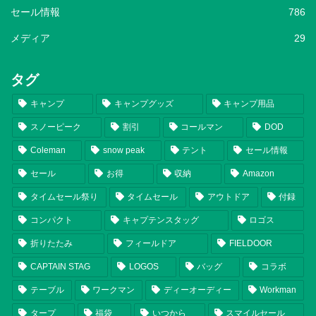
セール情報
786
メディア
29
タグ
キャンプ
キャンプグッズ
キャンプ用品
スノーピーク
割引
コールマン
DOD
Coleman
snow peak
テント
セール情報
セール
お得
収納
Amazon
タイムセール祭り
タイムセール
アウトドア
付録
コンパクト
キャプテンスタッグ
ロゴス
折りたたみ
フィールドア
FIELDOOR
CAPTAIN STAG
LOGOS
バッグ
コラボ
テーブル
ワークマン
ディーオーディー
Workman
タープ
福袋
いつから
スマイルセール