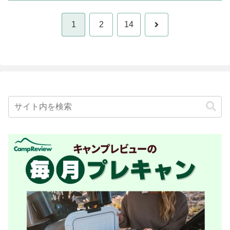
次
1
2
14
へ