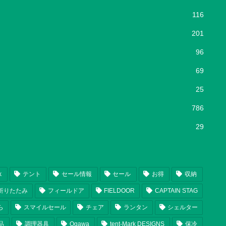
116
201
96
69
25
786
29
k
テント
セール情報
セール
お得
収納
折りたたみ
フィールドア
FIELDOOR
CAPTAIN STAG
ら
スマイルセール
チェア
ランタン
シェルター
品
調理器具
Ogawa
tent-Mark DESIGNS
保冷