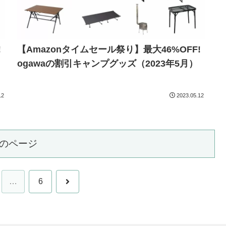
!
【Amazonタイムセール祭り】最大46%OFF!
ogawaの割引キャンプグッズ（2023年5月）
12
2023.05.12
のページ
次
…
6
へ