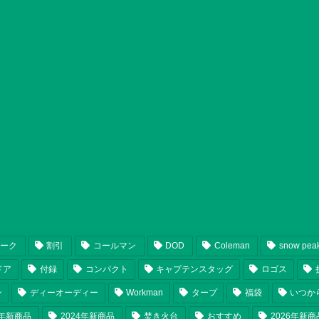
ピーク
割引
コールマン
DOD
Coleman
snow pea
ドア
付録
コンパクト
キャプテンスタッグ
ロゴス
ン
ディーオーディー
Workman
タープ
福袋
いつか
5年新商品
2024年新商品
焚き火台
おすすめ
2026年新商