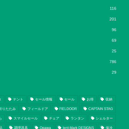
116
201
96
69
25
786
29
k
テント
セール情報
セール
お得
収納
折りたたみ
フィールドア
FIELDOOR
CAPTAIN STAG
ら
スマイルセール
チェア
ランタン
シェルター
品
調理器具
Ogawa
tent-Mark DESIGNS
保冷