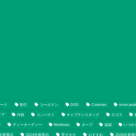
ピーク
割引
コールマン
DOD
Coleman
snow pea
ドア
付録
コンパクト
キャプテンスタッグ
ロゴス
ン
ディーオーディー
Workman
タープ
福袋
いつか
5年新商品
2024年新商品
焚き火台
おすすめ
2026年新商