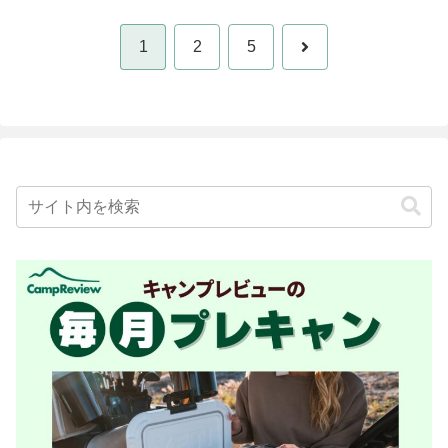
次
1
2
5
へ