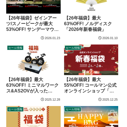
【26年福袋】ゼインアー
【26年福袋】最大
ツ/スノーピークが最大
63%OFF! ノルディスク
53%OFF! サンデーマウン
「2026年新春福袋」
テン「アウトドアギア福
2026.01.23
2026.01.10
袋」
セール情報
セール情報
【26年福袋】最大
【26年福袋】最大
63%OFF! ミニマルワーク
55%OFF! コールマン公式
ス&AS2OVが入った
オンラインショップ「新
「UNBY アウトドア福箱
春福袋2026」
2025.12.28
2025.12.25
2026」
セール情報
セール情報