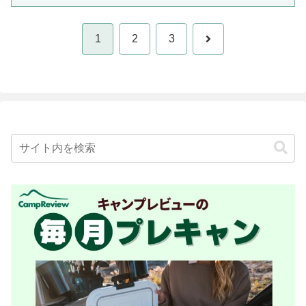
次
1
2
3
へ