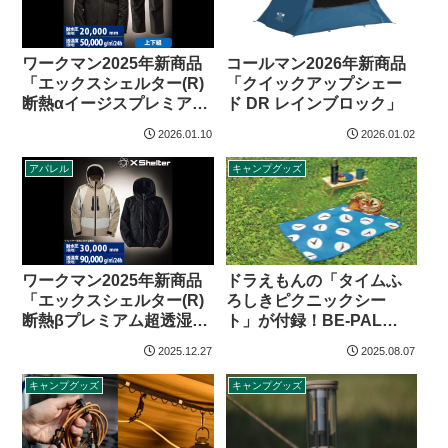
ワークマン2025年新商品
コールマン2026年新商品
「エックスシェルター(R)
「クイックアップシェー
断熱αイージスプレミアム
ド DR レインブロック」
防水防寒スーツ」
2026.01.10
2026.01.02
アパレル
キャンプグッズ
ワークマン2025年新商品
ドラえもんの「タイムふ
「エックスシェルター(R)
ろしきピクニックシー
断熱βプレミアム超透湿防
ト」が付録！BE-PAL
水防寒ジャケット」
2025年9月号
2025.12.27
2025.08.07
キャンプグッズ
キャンプグッズ