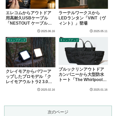
エレコムからアウトドア
ラーテルワークスから
用高耐久USBケーブル
LEDランタン「VINT（ヴ
「NESTOUT ケーブル」
ィント）」登場
登場
2025.06.16
2025.05.11
キャンプグッズ
キャンプグッズ
ブルックリンアウトドア
クレイモアからパワーア
カンパニーから大型防水
ップしたプロモデル「ク
トート「The Whirlpool
レイモアウルトラ2 3.0」
Tote 30L/60L」登場
登場
2025.02.16
2025.01.16
次のページ