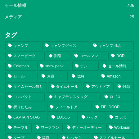
セール情報
786
メディア
29
タグ
キャンプ
キャンプグッズ
キャンプ用品
スノーピーク
割引
コールマン
DOD
Coleman
snow peak
テント
セール情報
セール
お得
収納
Amazon
タイムセール祭り
タイムセール
アウトドア
付録
コンパクト
キャプテンスタッグ
ロゴス
折りたたみ
フィールドア
FIELDOOR
CAPTAIN STAG
LOGOS
バッグ
コラボ
テーブル
ワークマン
ディーオーディー
Workman
タープ
福袋
いつから
スマイルセール