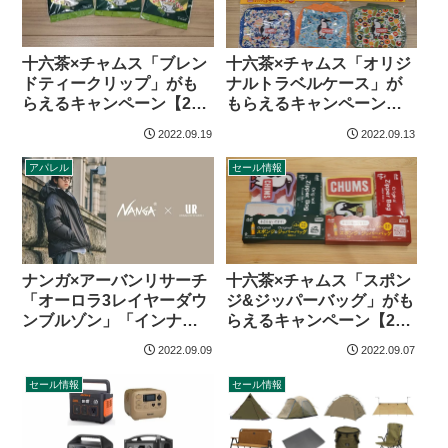
十六茶×チャムス「ブレン
十六茶×チャムス「オリジ
ドティークリップ」がも
ナルトラベルケース」が
らえるキャンペーン【22
もらえるキャンペーン
年9月〜】
【22年9月〜】
2022.09.19
2022.09.13
アパレル
セール情報
十六茶×チャムス「スポン
ナンガ×アーバンリサーチ
ジ&ジッパーバッグ」がも
「オーロラ3レイヤーダウ
らえるキャンペーン【22
ンブルゾン」「インナー
年9月〜】
ダウン」登場
2022.09.09
2022.09.07
セール情報
セール情報