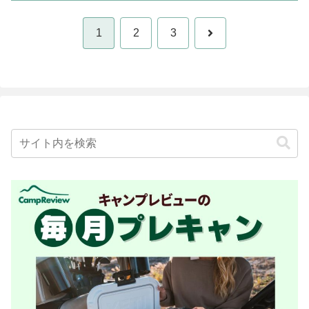
次
1
2
3
へ