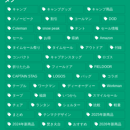
キャンプ
キャンプグッズ
キャンプ用品
スノーピーク
割引
コールマン
DOD
Coleman
snow peak
テント
セール情報
セール
お得
収納
Amazon
タイムセール祭り
タイムセール
アウトドア
付録
コンパクト
キャプテンスタッグ
ロゴス
折りたたみ
フィールドア
FIELDOOR
CAPTAIN STAG
LOGOS
バッグ
コラボ
テーブル
ワークマン
ディーオーディー
Workman
タープ
福袋
いつから
スマイルセール
チェア
ランタン
シェルター
比較
軽量
まとめ
テンマクデザイン
2025年新商品
2024年新商品
焚き火台
おすすめ
2026年新商品