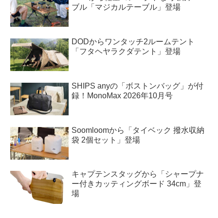
ブル「マジカルテーブル」登場
DODからワンタッチ2ルームテント
「フタヘヤラクダテント」登場
SHIPS anyの「ボストンバッグ」が付
録！MonoMax 2026年10月号
Soomloomから「タイベック 撥水収納
袋 2個セット」登場
キャプテンスタッグから「シャープナ
ー付きカッティングボード 34cm」登
場