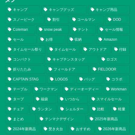
キャンプ
キャンプグッズ
キャンプ用品
スノーピーク
割引
コールマン
DOD
Coleman
snow peak
テント
セール情報
セール
お得
収納
Amazon
タイムセール祭り
タイムセール
アウトドア
付録
コンパクト
キャプテンスタッグ
ロゴス
折りたたみ
フィールドア
FIELDOOR
CAPTAIN STAG
LOGOS
バッグ
コラボ
テーブル
ワークマン
ディーオーディー
Workman
タープ
福袋
いつから
スマイルセール
チェア
ランタン
シェルター
比較
軽量
まとめ
テンマクデザイン
2025年新商品
2024年新商品
焚き火台
おすすめ
2026年新商品