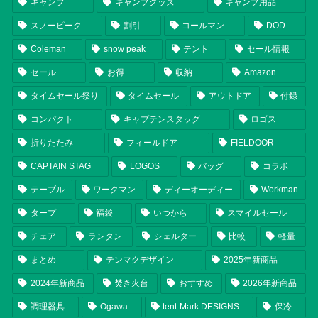
キャンプ
キャンプグッズ
キャンプ用品
スノーピーク
割引
コールマン
DOD
Coleman
snow peak
テント
セール情報
セール
お得
収納
Amazon
タイムセール祭り
タイムセール
アウトドア
付録
コンパクト
キャプテンスタッグ
ロゴス
折りたたみ
フィールドア
FIELDOOR
CAPTAIN STAG
LOGOS
バッグ
コラボ
テーブル
ワークマン
ディーオーディー
Workman
タープ
福袋
いつから
スマイルセール
チェア
ランタン
シェルター
比較
軽量
まとめ
テンマクデザイン
2025年新商品
2024年新商品
焚き火台
おすすめ
2026年新商品
調理器具
Ogawa
tent-Mark DESIGNS
保冷