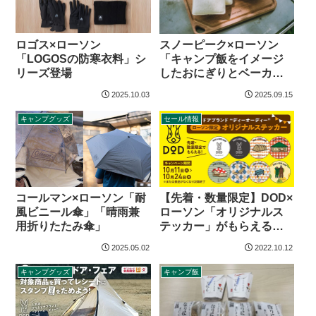
ロゴス×ローソン
スノーピーク×ローソン
「LOGOSの防寒衣料」シ
「キャンプ飯をイメージ
リーズ登場
したおにぎりとベーカリ
ー」を販売
2025.10.03
2025.09.15
キャンプグッズ
セール情報
コールマン×ローソン「耐
【先着・数量限定】DOD×
風ビニール傘」「晴雨兼
ローソン「オリジナルス
用折りたたみ傘」
テッカー」がもらえるキ
ャンペーン
2025.05.02
2022.10.12
キャンプグッズ
キャンプ飯