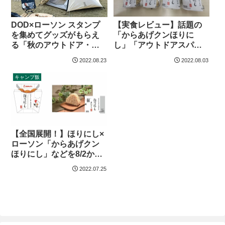
【実食レビュー】話題の
DOD×ローソン スタンプ
「からあげクンほりに
を集めてグッズがもらえ
し」「アウトドアスパイ
る「秋のアウトドア・フ
スほりにしおにぎり」は
ェア」開催
2022.08.23
2022.08.03
どんな味？
キャンプ飯
【全国展開！】ほりにし×
ローソン「からあげクン
ほりにし」などを8/2から
発売
2022.07.25