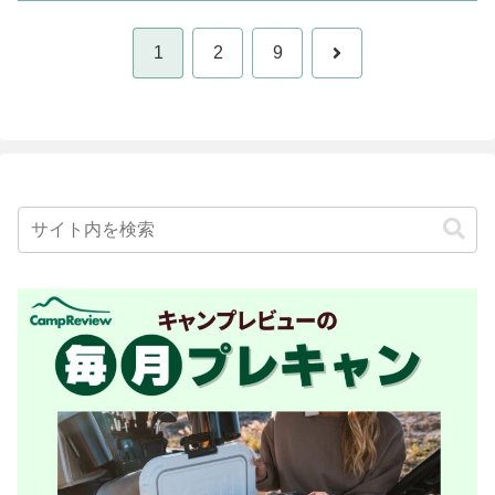
次
1
2
9
へ