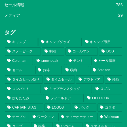
セール情報
786
メディア
29
タグ
キャンプ
キャンプグッズ
キャンプ用品
スノーピーク
割引
コールマン
DOD
Coleman
snow peak
テント
セール情報
セール
お得
収納
Amazon
タイムセール祭り
タイムセール
アウトドア
付録
コンパクト
キャプテンスタッグ
ロゴス
折りたたみ
フィールドア
FIELDOOR
CAPTAIN STAG
LOGOS
バッグ
コラボ
テーブル
ワークマン
ディーオーディー
Workman
タープ
福袋
いつから
スマイルセール