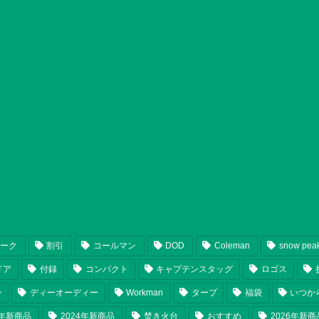
ピーク
割引
コールマン
DOD
Coleman
snow pea
ドア
付録
コンパクト
キャプテンスタッグ
ロゴス
ン
ディーオーディー
Workman
タープ
福袋
いつか
5年新商品
2024年新商品
焚き火台
おすすめ
2026年新商