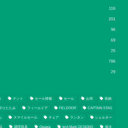
116
201
96
69
25
786
29
k
テント
セール情報
セール
お得
収納
折りたたみ
フィールドア
FIELDOOR
CAPTAIN STAG
ら
スマイルセール
チェア
ランタン
シェルター
品
調理器具
Ogawa
tent-Mark DESIGNS
保冷