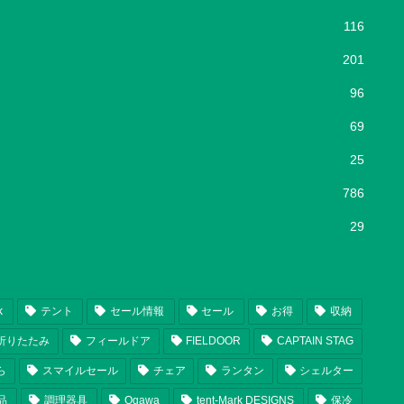
116
201
96
69
25
786
29
k
テント
セール情報
セール
お得
収納
折りたたみ
フィールドア
FIELDOOR
CAPTAIN STAG
ら
スマイルセール
チェア
ランタン
シェルター
品
調理器具
Ogawa
tent-Mark DESIGNS
保冷