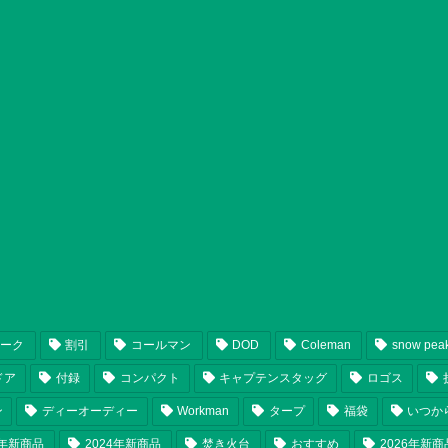
ピーク
割引
コールマン
DOD
Coleman
snow pea
ドア
付録
コンパクト
キャプテンスタッグ
ロゴス
ン
ディーオーディー
Workman
タープ
福袋
いつか
5年新商品
2024年新商品
焚き火台
おすすめ
2026年新商