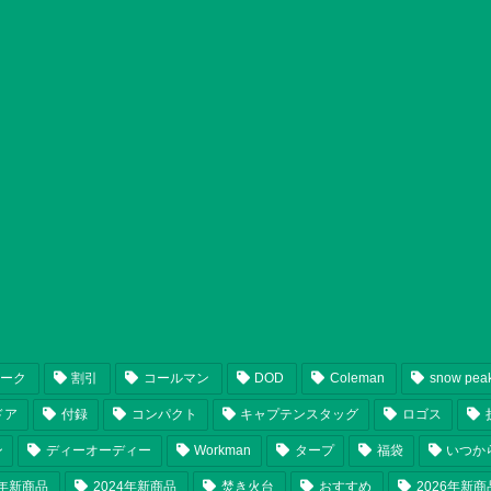
ピーク
割引
コールマン
DOD
Coleman
snow pea
ドア
付録
コンパクト
キャプテンスタッグ
ロゴス
ン
ディーオーディー
Workman
タープ
福袋
いつか
5年新商品
2024年新商品
焚き火台
おすすめ
2026年新商