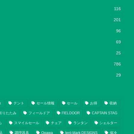
116
201
96
69
25
786
29
k
テント
セール情報
セール
お得
収納
折りたたみ
フィールドア
FIELDOOR
CAPTAIN STAG
ら
スマイルセール
チェア
ランタン
シェルター
品
調理器具
Ogawa
tent-Mark DESIGNS
保冷