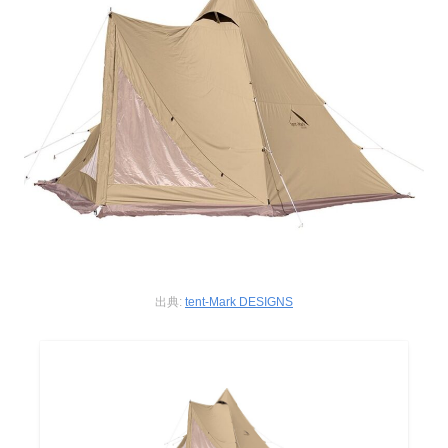
出典:
tent-Mark DESIGNS