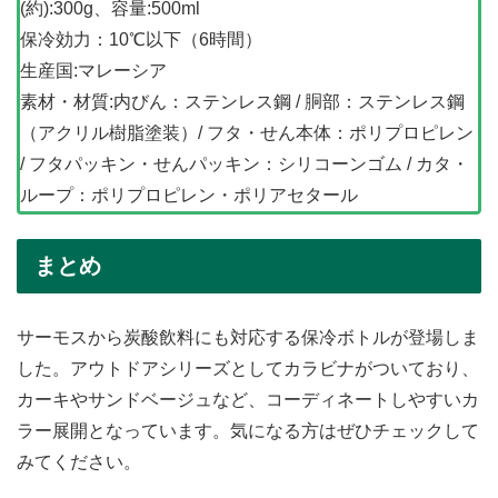
(約):300g、容量:500ml
保冷効力：10℃以下（6時間）
生産国:マレーシア
素材・材質:内びん：ステンレス鋼 / 胴部：ステンレス鋼
（アクリル樹脂塗装）/ フタ・せん本体：ポリプロピレン
/ フタパッキン・せんパッキン：シリコーンゴム / カタ・
ループ：ポリプロピレン・ポリアセタール
まとめ
サーモスから炭酸飲料にも対応する保冷ボトルが登場しま
した。アウトドアシリーズとしてカラビナがついており、
カーキやサンドベージュなど、コーディネートしやすいカ
ラー展開となっています。気になる方はぜひチェックして
みてください。