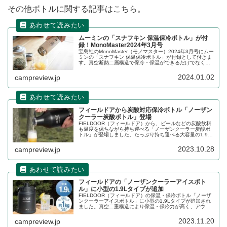
その他ボトルに関する記事はこちら。
ムーミンの「スナフキン 保温保冷ボトル」が付
録！MonoMaster2024年3月号
宝島社のMonoMaster（モノマスター）2024年3月号にムー
ミンの「スナフキン 保温保冷ボトル」が付録として付きま
す。真空断熱二層構造で保冷・保温ができるだけでなく、
茶こし機能もついているため、茶葉を通しにくく便利で
す。詳細をレビューします。
2024.01.02
campreview.jp
フィールドアから炭酸対応保冷ボトル「ノーザン
クーラー炭酸ボトル」登場
FIELDOOR（フィールドア）から、ビールなどの炭酸飲料
も温度を保ちながら持ち運べる「ノーザンクーラー炭酸ボ
トル」が登場しました。たっぷり持ち運べる大容量の1.9L
で、真空二重構造になっており外気の影響を受けにくく保
冷や保温が可能です。詳細をレビューします。
2023.10.28
campreview.jp
フィールドアの「ノーザンクーラーアイスボト
ル」に小型の1.9Lタイプが追加
FIELDOOR（フィールドア）の保温・保冷ボトル「ノーザ
ンクーラーアイスボトル」に小型の1.9Lタイプが追加され
ました。真空二重構造により保温・保冷力が高く、アウト
ドアでも冷たい飲み物や温かい飲み物を長時間楽しむこと
ができます。詳細をレビューします。
2023.11.20
campreview.jp