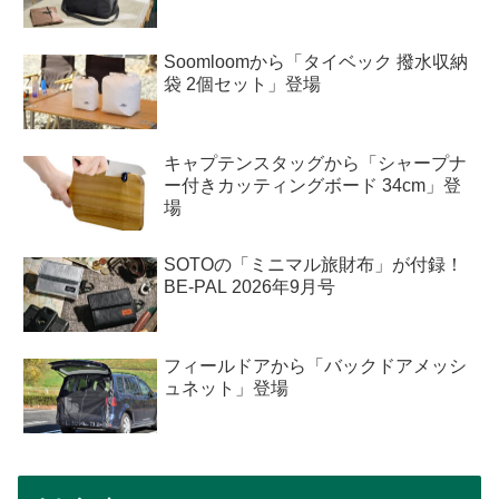
Soomloomから「タイベック 撥水収納
袋 2個セット」登場
キャプテンスタッグから「シャープナ
ー付きカッティングボード 34cm」登
場
SOTOの「ミニマル旅財布」が付録！
BE-PAL 2026年9月号
フィールドアから「バックドアメッシ
ュネット」登場