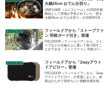
レビューします。
火鍋26cm おでん仕切り」
UNIFLAME（ユニフレーム）の2026年新
商品として登場が予告されていた「焚き
火鍋26cm おでん仕切り」が2026年5月23
日に発売となりました。焚き火鍋26cm専
用のおでんを楽しむ仕切りで、スリット
に沿って組み合わせるだけで簡単に組み
フィールドアから「ストーブファ
キャンプグッズ
立てることができます。詳細をレビュー
ン 羽根ガード付き」登場
します。
FIELDOOR（フィールドア）から、スト
ーブなどの天板の上に置いて熱で回すこ
とができる「ストーブファン 羽根ガード
付き」が登場しました。電源を用意する
必要がなく、ストーブの熱を撹拌できる
アイテムに羽根ガードが付いて安全にな
フィールドアから「2wayアウト
キャンプグッズ
りました。詳細をレビューします。
ドアピロー」登場
FIELDOOR（フィールドア）から「2way
アウトドアピロー」が登場しました。表
面はひんやり気持ちいい接触冷感生地、
裏面はやさしい肌触りのベロア調生地の
2wayピローで、季節や気温に合わせて使
い分けられるので、オールシーズン快適
に眠れます。詳細をレビューします。