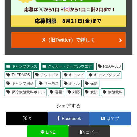
X（旧Twitter）で詳しく
キャンプグッズ
クッカー・テーブルウエア
RBAA-500
THERMOS
アウトドア
キャンプ
キャンプグッズ
キャンプ用品
サーモス
ボトル
保冷
保冷炭酸飲料ボトル
容量
対応
炭酸
炭酸飲料
シェアする
X
Facebook
はてブ
LINE
コピー