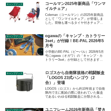
コールマン2025年新商品「ワンマ
キャンプグッズ
イルチェア」
Coleman（コールマン）の2025年新商品
として「ワンマイルチェア」が登場しま
した。荷物も運べるタイヤ付きチェア
で、立ち上げ式のキャリー用ポケットで
荷物が落ちにくい設計となっており、ラ
バーバンド付属なのでさらに固定が可能
ogawaの「キャンプ・カトラリー
キャンプグッズ
です。ハンドル部はヘッドレストにもな
3set」が付録！BE-PAL 2026年5
ります。詳細をレビューします。
月号
小学館のBE-PAL（ビーパル）2026年5月
号にogawa（オガワ）の「キャンプ・カ
トラリー3set」が付録として付きます。
ステンレス製のナイフ、フォーク、スプ
ーンのセットで、3本をまとめるカラビナ
と、ロゴ入りの専用ポーチも付属しま
ロゴスから自衛隊規格の戦闘飯盒
キャンプグッズ
す。詳細をレビューします。
「LOGOS 23式ハンゴウ（2
合）」登場
LOGOS（ロゴス）から約10年前まで自衛
隊内で主に配給の際に使われていた飯盒
であるいわゆる戦闘飯盒に分類される新
商品「LOGOS 23式ハンゴウ（2合）」が
登場しました。新設計を採用しコンパク
ト性と実用性を両立しています。詳細を
ユニフレーム2026年新商品「焚き
キャンプグッズ