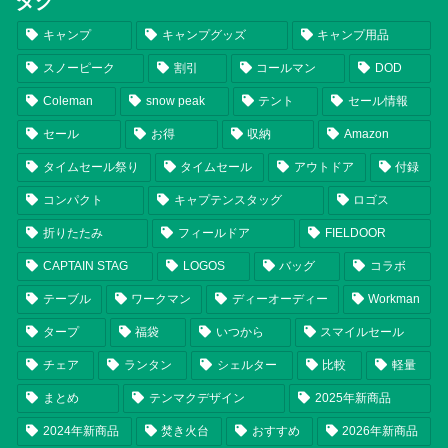
タグ
キャンプ
キャンプグッズ
キャンプ用品
スノーピーク
割引
コールマン
DOD
Coleman
snow peak
テント
セール情報
セール
お得
収納
Amazon
タイムセール祭り
タイムセール
アウトドア
付録
コンパクト
キャプテンスタッグ
ロゴス
折りたたみ
フィールドア
FIELDOOR
CAPTAIN STAG
LOGOS
バッグ
コラボ
テーブル
ワークマン
ディーオーディー
Workman
タープ
福袋
いつから
スマイルセール
チェア
ランタン
シェルター
比較
軽量
まとめ
テンマクデザイン
2025年新商品
2024年新商品
焚き火台
おすすめ
2026年新商品