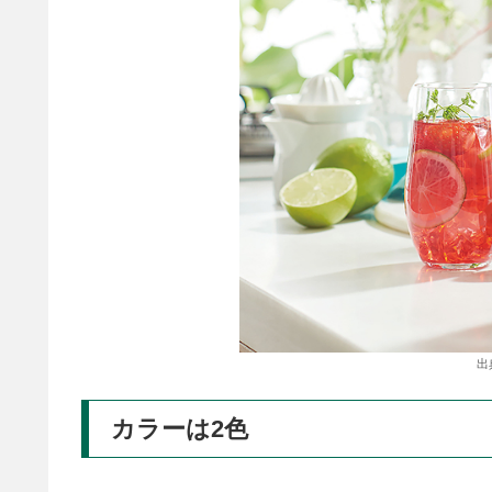
出
カラーは2色