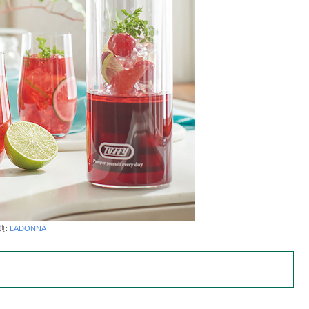
典:
LADONNA