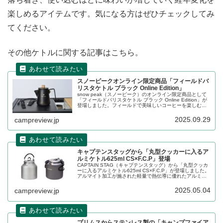
楽しめるアイテムです。気になる方はぜひチェックしてみ
てください。
その他ケトルに関する記事はこちら。
スノーピークオンライン限定商品「フィールドバ
リスタケトル ブラック Online Edition」
snow peak（スノーピーク）のオンライン限定商品として
「フィールドバリスタケトル ブラック Online Edition」が
登場しました。フィールドで美味しいコーヒーを楽しむカ
フェツールとして人気のフィールドバリスタケトルのオン
ライン限定カラーとして、ブラックカラーが登場です。詳
2025.09.29
campreview.jp
細をレビューします。
キャプテンスタッグから「丸型クッカーに入るア
ルミケトル625ml CS×F.C.P」登場
CAPTAIN STAG（キャプテンスタッグ）から「丸型クッカ
ーに入るアルミケトル625ml CS×F.C.P」が登場しました。
アルマイト加工が施された軽量で熱伝導に優れたアルミ製
のケトルで、別売りのトレッカーアルミソロクッカーセッ
ト〈M〉に収納することができます。詳細をレビューしま
2025.05.04
campreview.jp
す。
プリムスからステンレス製の「キャンプファイア