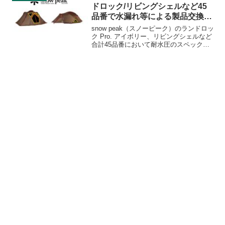
ドロック/リビングシェルなど45
品番で水漏れ等による製品交換・
販売停止
snow peak（スノーピーク）のランドロッ
ク Pro. アイボリー、リビングシェルなど
合計45品番において耐水圧のスペックを
満たしていない、仕様に記載されている
生地と異なる生地を採用していたという
事象が発生していると2024年11月7日に発
表しました。詳細をレビューします。