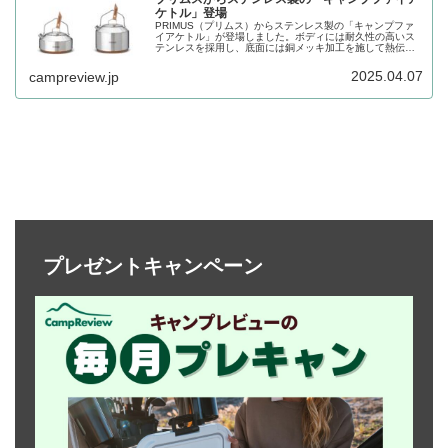
ケトル」登場
PRIMUS（プリムス）からステンレス製の「キャンプファ
イアケトル」が登場しました。ボディには耐久性の高いス
テンレスを採用し、底面には銅メッキ加工を施して熱伝導
率を高めています。容量0.9Lと1.5Lの2サイズ展開で、用
途に合わせて選ぶことができます。詳細をレビューしま
2025.04.07
campreview.jp
す。
プレゼントキャンペーン