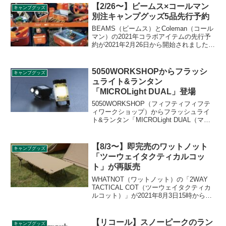
様に燃えにくい素材を使った他社製コッ
【2/26〜】ビームス×コールマン
キャンプグッズ
トと比較しながら製品の特徴をレビュー
別注キャンプグッズ5品先行予約
します。
BEAMS（ビームス）とColeman（コール
マン）の2021年コラボアイテムの先行予
約が2021年2月26日から開始されました
（実際の販売は2021年5〜6月）。クーラ
ーボックス、ガスライター、グリル、
LEDライトなどがビームスオレンジカラ
5050WORKSHOPからフラッシ
キャンプグッズ
ーで登場します。各商品の詳細をレビュ
ュライト&ランタン
ーします。
「MICROLight DUAL」登場
5050WORKSHOP（フィフティフィフテ
ィワークショップ）からフラッシュライ
ト&ランタン「MICROLight DUAL（マイ
クロライト デュアル）」が登場しまし
た。軽量でコンパクトな手のひらサイズ
のパワフルなフラッシュライト&ランタン
【8/3〜】即完売のワットノット
キャンプグッズ
で、用途に合わせて幅広いシーンで活躍
「ツーウェイタクティカルコッ
します。詳細をレビューします。
ト」が再販売
WHATNOT（ワットノット）の「2WAY
TACTICAL COT（ツーウェイタクティカ
ルコット）」が2021年8月3日15時から再
販売されます。前回発売時は即日完売し
てしまった人気商品です。詳細をレビュ
ーします。
【リコール】スノーピークのラン
キャンプグッズ