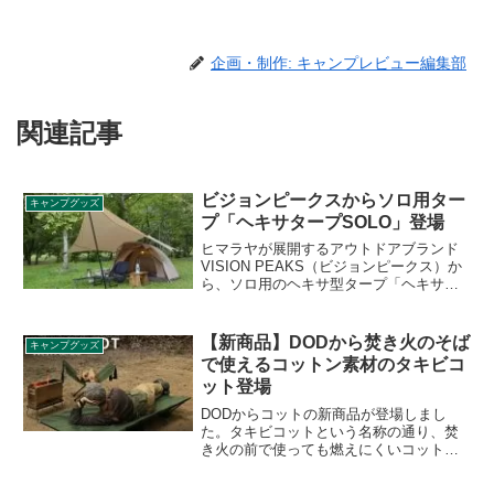
企画・制作: キャンプレビュー編集部
関連記事
ビジョンピークスからソロ用ター
キャンプグッズ
プ「ヘキサタープSOLO」登場
ヒマラヤが展開するアウトドアブランド
VISION PEAKS（ビジョンピークス）か
ら、ソロ用のヘキサ型タープ「ヘキサタ
ープSOLO（ソロ）」が登場しました。ソ
ロでもカンガルースタイルのようにター
プ下にテントを置く前提の製品となって
【新商品】DODから焚き火のそば
キャンプグッズ
います。詳細をレビューします。
で使えるコットン素材のタキビコ
ット登場
DODからコットの新商品が登場しまし
た。タキビコットという名称の通り、焚
き火の前で使っても燃えにくいコットン
素材を使ったコットです。秋冬の焚き火
シーズンにピッタリの新商品ですね。同