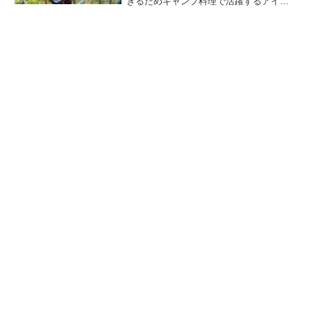
きるためキャンプ料理で活躍するアイテ
ムです。燃料にCB缶、OD缶を使うタイ
プの他、ホワイトガソリンやアルコール
などを使う製品もあります。SOTO、コ
ールマン、イワタニなどのメーカー製品
を中心に、おすすめのランキングをご紹
介します。