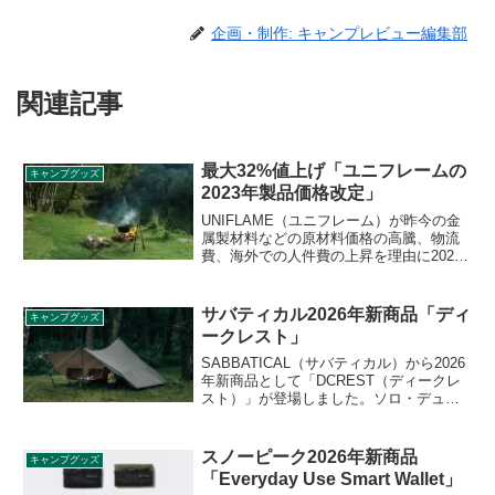
企画・制作: キャンプレビュー編集部
関連記事
最大32%値上げ「ユニフレームの
キャンプグッズ
2023年製品価格改定」
UNIFLAME（ユニフレーム）が昨今の金
属製材料などの原材料価格の高騰、物流
費、海外での人件費の上昇を理由に2023
年の製品価格を改定することを発表しま
した。205製品について価格改定が発表さ
れており、新価格は2023年2月1日より適
サバティカル2026年新商品「ディ
キャンプグッズ
用されます。詳細をレビューします。
ークレスト」
SABBATICAL（サバティカル）から2026
年新商品として「DCREST（ディークレ
スト）」が登場しました。ソロ・デュオ
に最適化されたミニマルなスモールサイ
ズシェルターで、軽量かつコンパクトに
携行でき、場所を選ばず軽快に持ち出せ
スノーピーク2026年新商品
キャンプグッズ
る機動力を備えています。詳細をレビュ
「Everyday Use Smart Wallet」
ーします。