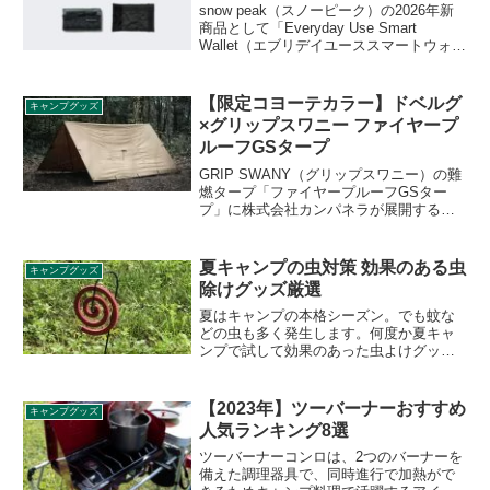
snow peak（スノーピーク）の2026年新
商品として「Everyday Use Smart
Wallet（エブリデイユーススマートウォレ
ット）」が登場しました。軽量でコンパ
クト、毎日の生活に気軽に使える三つ折
りウォレットで、手のひらに収まるサイ
【限定コヨーテカラー】ドベルグ
キャンプグッズ
ズなので、ポケットやバッグに入れても
×グリップスワニー ファイヤープ
邪魔になりません。詳細をレビューしま
ルーフGSタープ
す。
GRIP SWANY（グリップスワニー）の難
燃タープ「ファイヤープルーフGSター
プ」に株式会社カンパネラが展開するオ
リジナルブランドDVERG（ドベルグ）と
の別注モデルが限定コヨーテカラーで登
場しました。詳細をレビューします。
夏キャンプの虫対策 効果のある虫
キャンプグッズ
除けグッズ厳選
夏はキャンプの本格シーズン。でも蚊な
どの虫も多く発生します。何度か夏キャ
ンプで試して効果のあった虫よけグッズ
をレビューします。Twitterでも情報発信
しております。よろしければフォローお
願いします。Follow @Camp__Review...
【2023年】ツーバーナーおすすめ
キャンプグッズ
人気ランキング8選
ツーバーナーコンロは、2つのバーナーを
備えた調理器具で、同時進行で加熱がで