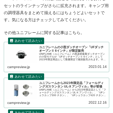
セットのラインナップがさらに拡充されます。キャンプ用
の調理器具をまとめて揃えるにはちょうどよいセットで
す。気になる方はチェックしてみてください。
その他ユニフレームに関する記事はこちら。
ユニフレームの小型ダッチオーブン「UFダッチ
オーブンⅡ 6インチ」が限定販売
UNIFLAME（ユニフレーム）の黒皮鉄板製ダッチオーブン
の小型モデルが「UFダッチオーブンⅡ 6インチ」として
2023年限定商品として数量限定で復刻販売されます。サブ
用のダッチオーブンとしても、ソロ用としても使いやすい6
インチサイズです。詳細をレビューします。
2023.01.14
campreview.jp
ユニフレームから2023年限定品「フォールディ
ングガスランタン UL-X アンヴィル」等が登場
UNIFLAME（ユニフレーム）から2023年限定品として「フ
ォールディングガスランタン UL-X アンヴィル」、「UFシ
ェラカップ300 チタン」、「UFシェラカップ420 チタン」
の3アイテムが2022年12月17日より販売されます。詳細を
レビューします。
2022.12.16
campreview.jp