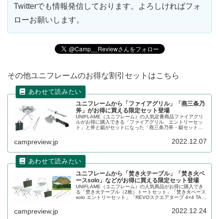
Twitterでも情報発信しております。よろしければフォ
ローお願いします。
その他ユニフレームのお得な割引セットはこちら
ユニフレームから「ファイアグリル」「燕三条乃
斧」がお得に買える限定セット登場
UNIFLAME（ユニフレーム）の人気定番商品ファイアグリ
ルがお得に購入できる「ファイアグリル エントリーセッ
ト」と斧と鋸がセットになった「燕三条乃斧・鋸セット」
が数量限定で登場します。いずれも単品でバラバラに購入
するよりお得です。詳細をレビューします。
2022.12.07
campreview.jp
ユニフレームから「焚き火テーブル」「焚き火ベ
ースsolo」などがお得に買える限定セット登場
UNIFLAME（ユニフレーム）の人気商品がお得に購入でき
る「焚き火テーブル（2枚）トートセット」「焚き火ベース
solo エントリーセット」「REVOスクエアタープ 4×4 TAN
コンプリートセット」が数量限定で登場します。いずれも
単品でバラバラに購入するよりお得です。詳細をレビュー
2022.12.24
campreview.jp
します。