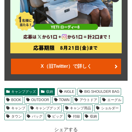
X（旧Twitter）で詳しく
キャンプグッズ
収納
AIGLE
BIG SHOULDER BAG
BOOK
OUTDOOR
TOWN
アウトドア
エーグル
キャンプ
キャンプグッズ
キャンプ用品
ショルダー
タウン
バッグ
ビッグ
付録
収納
シェアする