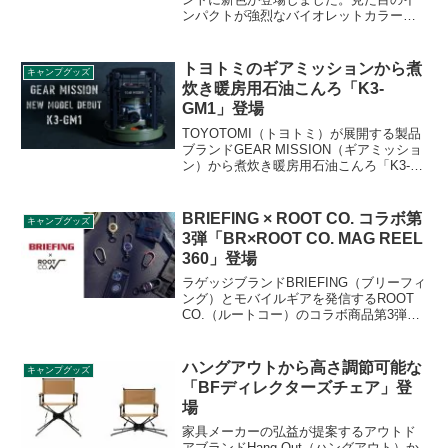
ンパクトが強烈なバイオレットカラーで
す。また、合わせて以前限定で販売して
いたレッドカラーのフライシートと、カ
ーキ、ライトベージュのフライシートも
トヨトミのギアミッションから煮
キャンプグッズ
新発売となりました。詳細をレビューし
炊き暖房用石油こんろ「K3-
ます。
GM1」登場
TOYOTOMI（トヨトミ）が展開する製品
ブランドGEAR MISSION（ギアミッショ
ン）から煮炊き暖房用石油こんろ「K3-
GM1」が登場しました。ギアミッション
シリーズ最小サイズでありながら、 妥協
のない火力と機能性を実現したストーブ
BRIEFING × ROOT CO. コラボ第
キャンプグッズ
のように使えるこんろです。詳細をレビ
3弾「BR×ROOT CO. MAG REEL
ューします。
360」登場
ラゲッジブランドBRIEFING（ブリーフィ
ング）とモバイルギアを発信するROOT
CO.（ルートコー）のコラボ商品第3弾と
なる「BR×ROOT CO. MAG REEL
360（マグリール360）」が登場しまし
た。詳細をレビューします。
ハングアウトから高さ調節可能な
キャンプグッズ
「BFディレクターズチェア」登
場
家具メーカーの弘益が提案するアウトド
アブランドHang Out（ハングアウト）か