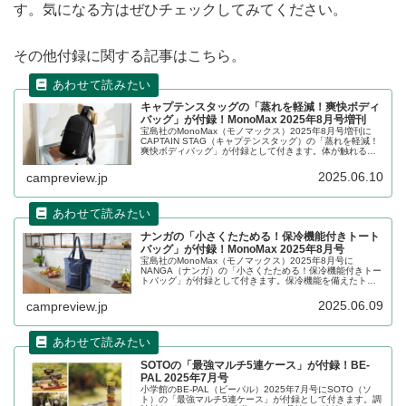
す。気になる方はぜひチェックしてみてください。
その他付録に関する記事はこちら。
キャプテンスタッグの「蒸れを軽減！爽快ボディ
バッグ」が付録！MonoMax 2025年8月号増刊
宝島社のMonoMax（モノマックス）2025年8月号増刊に
CAPTAIN STAG（キャプテンスタッグ）の「蒸れを軽減！
爽快ボディバッグ」が付録として付きます。体が触れるバ
ッグの背面と、ストラップ部分にクッション性のあるメッ
シュ素材を使用しているボディバッグです。詳細をレビュ
2025.06.10
campreview.jp
ーします。
ナンガの「小さくたためる！保冷機能付きトート
バッグ」が付録！MonoMax 2025年8月号
宝島社のMonoMax（モノマックス）2025年8月号に
NANGA（ナンガ）の「小さくたためる！保冷機能付きトー
トバッグ」が付録として付きます。保冷機能を備えたトー
トバッグで、たたんでゴムバンドで留めれば携帯に便利な
手のひらサイズほどに小さくなります。詳細をレビューし
2025.06.09
campreview.jp
ます。
SOTOの「最強マルチ5連ケース」が付録！BE-
PAL 2025年7月号
小学館のBE-PAL（ビーパル）2025年7月号にSOTO（ソ
ト）の「最強マルチ5連ケース」が付録として付きます。調