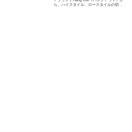
ら、ハイスタイル、ロースタイルの切り
替えが可能な高さ調節できるチェア「BF
ディレクターズチェア」が新たに登場し
ます。詳細をレビューします。