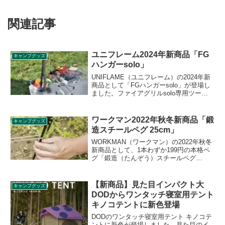
関連記事
ユニフレーム2024年新商品「FG
キャンプグッズ
ハンガーsolo」
UNIFLAME（ユニフレーム）の2024年新
商品として「FGハンガーsolo」が登場し
ました。ファイアグリルsolo専用ツール
ハンガーで、置き場に困っていたトング
やリフターをスマートに吊り下げ収納で
きるオプションハンガーです。詳細をレ
ワークマン2022年秋冬新商品「鍛
キャンプグッズ
ビューします。
造スチールペグ 25cm」
WORKMAN（ワークマン）の2022年秋冬
新商品として、1本わずか199円の本格ペ
グ「鍛造（たんぞう）スチールペグ
25cm」が登場します。金属を叩いて圧力
を加えることで強度を高める鍛造製法の
ペグです。2022年9月下旬に店舗限定で発
【新商品】見た目インパクト大
キャンプグッズ
売予定です。詳細をレビューします。
DODからワンタッチ寝室用テント
キノコテントに新色登場
DODのワンタッチ寝室用テント キノコテ
ントに新色が登場しました。見た目のイ