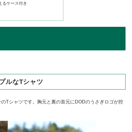
えるケース付き
。
プルなTシャツ
ンのTシャツです。胸元と裏の首元にDODのうさぎロゴが控