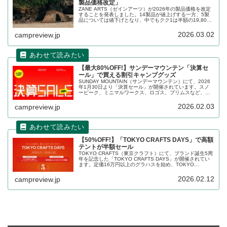
製品価格改定」
ZANE ARTS（ゼインアーツ）が2026年の製品価格を改定
することを発表しました。14製品が値上げする一方、5製
品については値下げとなり、中でもクク1は半額の19,800
円（税込）に値下げされます。新価格は2026年3月17日よ
り適用されます。詳細をレビューします。
2026.03.02
campreview.jp
【最大80%OFF!】サンデーマウンテン「決算セ
ール」で買える割引キャンプグッズ
SUNDAY MOUNTAIN（サンデーマウンテン）にて、2026
年1月30日より「決算セール」が開催されています。スノ
ーピーク、ミニマルワークス、ロゴス、プリムスなど、人
気ブランドの数多くのキャンプ用品が最大80%OFFで割引
販売されています。詳細をレビューします。
2026.02.03
campreview.jp
【50%OFF!】「TOKYO CRAFTS DAYS」で高額
テントが半額セール
TOKYO CRAFTS（東京クラフト）にて、ブランド誕生5周
年を記念した「TOKYO CRAFTS DAYS」が開催されてい
ます。定価16万円以上のグラハスを始め、TOKYO
CRAFTSの高額フラッグシップテントが多数セール対象に
なっており、半額で購入できます。詳細をレビューしま
2026.02.12
campreview.jp
す。