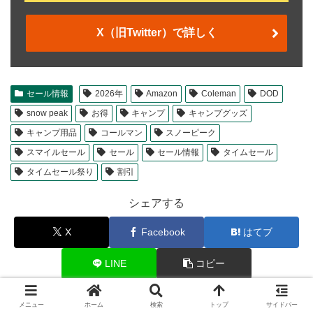
X（旧Twitter）で詳しく
セール情報
2026年
Amazon
Coleman
DOD
snow peak
お得
キャンプ
キャンプグッズ
キャンプ用品
コールマン
スノーピーク
スマイルセール
セール
セール情報
タイムセール
タイムセール祭り
割引
シェアする
X
Facebook
はてブ
LINE
コピー
メニュー
ホーム
検索
トップ
サイドバー
企画・制作: キャンプレビュー編集部をフォローする