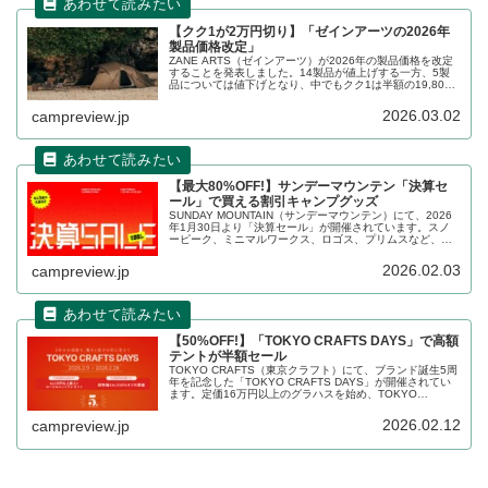
【クク1が2万円切り】「ゼインアーツの2026年
製品価格改定」
ZANE ARTS（ゼインアーツ）が2026年の製品価格を改定
することを発表しました。14製品が値上げする一方、5製
品については値下げとなり、中でもクク1は半額の19,800
円（税込）に値下げされます。新価格は2026年3月17日よ
り適用されます。詳細をレビューします。
2026.03.02
campreview.jp
【最大80%OFF!】サンデーマウンテン「決算セ
ール」で買える割引キャンプグッズ
SUNDAY MOUNTAIN（サンデーマウンテン）にて、2026
年1月30日より「決算セール」が開催されています。スノ
ーピーク、ミニマルワークス、ロゴス、プリムスなど、人
気ブランドの数多くのキャンプ用品が最大80%OFFで割引
販売されています。詳細をレビューします。
2026.02.03
campreview.jp
【50%OFF!】「TOKYO CRAFTS DAYS」で高額
テントが半額セール
TOKYO CRAFTS（東京クラフト）にて、ブランド誕生5周
年を記念した「TOKYO CRAFTS DAYS」が開催されてい
ます。定価16万円以上のグラハスを始め、TOKYO
CRAFTSの高額フラッグシップテントが多数セール対象に
なっており、半額で購入できます。詳細をレビューしま
2026.02.12
campreview.jp
す。