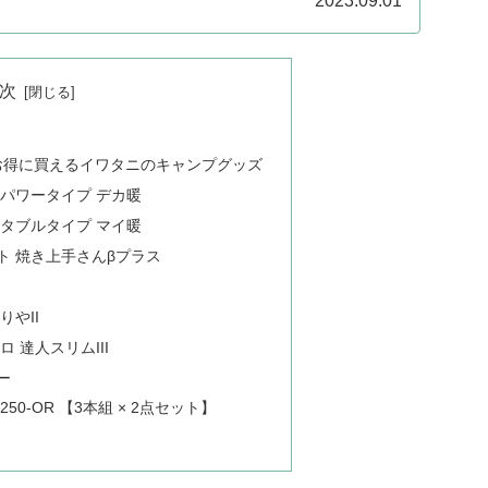
2023.09.01
次
でお得に買えるイワタニのキャンプグッズ
パワータイプ デカ暖
タブルタイプ マイ暖
ト 焼き上手さんβプラス
.
やII
 達人スリムIII
ー
50-OR 【3本組 × 2点セット】