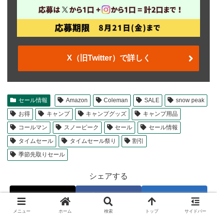
X（旧Twitter）で詳しく
セール情報
Amazon
Coleman
SALE
snow peak
お得
キャンプ
キャンプグッズ
キャンプ用品
コールマン
スノーピーク
セール
セール情報
タイムセール
タイムセール祭り
割引
季節先取りセール
シェアする
X
Facebook
はてブ
メニュー
ホーム
検索
トップ
サイドバー