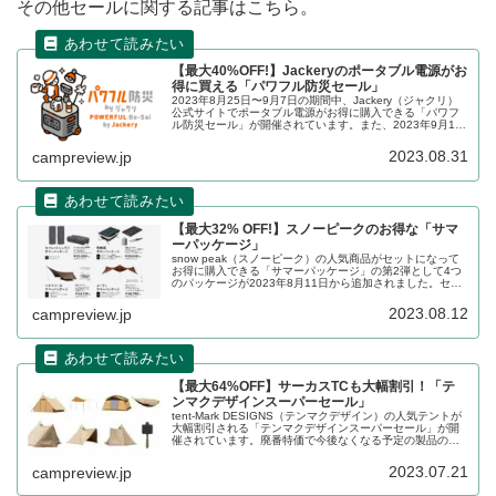
その他セールに関する記事はこちら。
【最大40%OFF!】Jackeryのポータブル電源がお
得に買える「パワフル防災セール」
2023年8月25日〜9月7日の期間中、Jackery（ジャクリ）
公式サイトでポータブル電源がお得に購入できる「パワフ
ル防災セール」が開催されています。また、2023年9月1
日〜4日には、Amazonでもセールが開催されています。詳
細をレビューします。
2023.08.31
campreview.jp
【最大32% OFF!】スノーピークのお得な「サマ
ーパッケージ」
snow peak（スノーピーク）の人気商品がセットになって
お得に購入できる「サマーパッケージ」の第2弾として4つ
のパッケージが2023年8月11日から追加されました。セパ
レートシュラフ、雪峰苑、ヘキサイーズ、メーヴェのお得
なパッケージです。詳細をレビューします。
2023.08.12
campreview.jp
【最大64%OFF】サーカスTCも大幅割引！「テ
ンマクデザインスーパーセール」
tent-Mark DESIGNS（テンマクデザイン）の人気テントが
大幅割引される「テンマクデザインスーパーセール」が開
催されています。廃番特価で今後なくなる予定の製品のセ
ールが行われていますが、現行の人気商品もこのセールで
は大幅割引されています。詳細をレビューします。
2023.07.21
campreview.jp