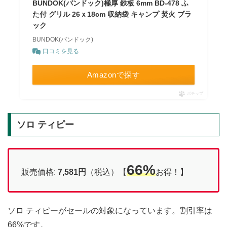
BUNDOK(バンドック)極厚 鉄板 6mm BD-478 ふ
た付 グリル 26ｘ18cm 収納袋 キャンプ 焚火 ブラ
ック
BUNDOK(バンドック)
口コミを見る
Amazonで探す
ポチップ
ソロ ティピー
66%
販売価格:
7,581円
（税込）【
お得！】
ソロ ティピーがセールの対象になっています。割引率は
66%です。