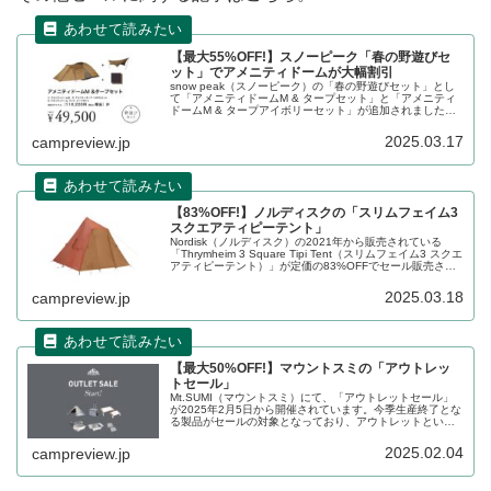
【最大55%OFF!】スノーピーク「春の野遊びセ
ット」でアメニティドームが大幅割引
snow peak（スノーピーク）の「春の野遊びセット」とし
て「アメニティドームM & タープセット」と「アメニティ
ドームM & タープアイボリーセット」が追加されました。
2025年の新商品でアメニティドームがリニューアルされる
ことに伴い、旧盤が大幅割引されることになりました。詳
2025.03.17
campreview.jp
細をレビューします。
【83%OFF!】ノルディスクの「スリムフェイム3
スクエアティピーテント」
Nordisk（ノルディスク）の2021年から販売されている
「Thrymheim 3 Square Tipi Tent（スリムフェイム3 スクエ
アティピーテント）」が定価の83%OFFでセール販売され
ています。四角錐形状のティピー型テントで、3人用のサイ
ズとなります。詳細をレビューします。
2025.03.18
campreview.jp
【最大50%OFF!】マウントスミの「アウトレッ
トセール」
Mt.SUMI（マウントスミ）にて、「アウトレットセール」
が2025年2月5日から開催されています。今季生産終了とな
る製品がセールの対象となっており、アウトレットという
表現が用いられているものの、対象製品は傷や汚れ等はな
い新品となっています。詳細をレビューします。
2025.02.04
campreview.jp