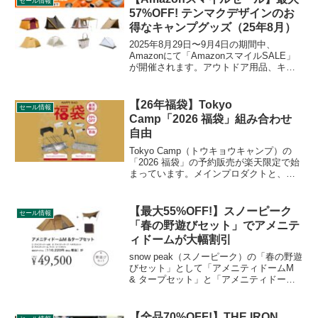
セール情報
す。詳細をレビューします。
57%OFF! テンマクデザインのお
得なキャンプグッズ（25年8月）
2025年8月29日〜9月4日の期間中、
Amazonにて「AmazonスマイルSALE」
が開催されます。アウトドア用品、キャ
ンプ用品もセールの対象となっており、
tent-Mark DESIGNS（テンマクデザイ
ン）のキャンプグッズもお得に購入でき
【26年福袋】Tokyo
セール情報
ます。詳細をレビューします。
Camp「2026 福袋」組み合わせ
自由
Tokyo Camp（トウキョウキャンプ）の
「2026 福袋」の予約販売が楽天限定で始
まっています。メインプロダクトと、サ
ブプロダクト2種の合計3グループから自
由に商品を選ぶことができ、欲しいアイ
テムの組み合わせでお得に購入すること
【最大55%OFF!】スノーピーク
セール情報
ができるようになっています。詳細をレ
「春の野遊びセット」でアメニテ
ビューします。
ィドームが大幅割引
snow peak（スノーピーク）の「春の野遊
びセット」として「アメニティドームM
& タープセット」と「アメニティドーム
M & タープアイボリーセット」が追加さ
れました。2025年の新商品でアメニティ
ドームがリニューアルされることに伴
【全品70%OFF!】THE IRON