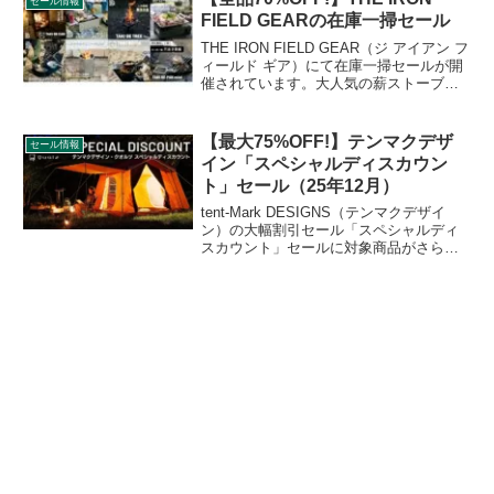
セール情報
い、旧盤が大幅割引されることになりま
FIELD GEARの在庫一掃セール
した。詳細をレビューします。
THE IRON FIELD GEAR（ジ アイアン フ
ィールド ギア）にて在庫一掃セールが開
催されています。大人気の薪ストーブ
TAKI BE CAN（タキビーキャン）や、焚
き火台TAKI BE TREE（タキビツリー）
も大変お得に購入できます。詳細をレビ
【最大75%OFF!】テンマクデザ
セール情報
ューします。
イン「スペシャルディスカウン
ト」セール（25年12月）
tent-Mark DESIGNS（テンマクデザイ
ン）の大幅割引セール「スペシャルディ
スカウント」セールに対象商品がさらに
追加されています。テンマクデザインの
人気商品が最大75%割り引かれており、
大変お得なセールです。詳細をレビュー
します。