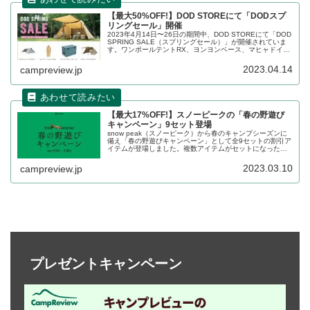
【最大50%OFF!】DOD STOREにて「DODスプ
リングセール」開催
2023年4月14日〜26日の期間中、DOD STOREにて「DOD
SPRING SALE（スプリングセール）」が開催されていま
す。ワンポールテントRX、ヨンヨンベース、マヒャドイナ
フスキー、放浪シリーズなど、様々なジャンルの商品が割
り引かれています。詳細をレビューします。
2023.04.14
campreview.jp
【最大17%OFF!】スノーピークの「春の野遊び
キャンペーン」9セット登場
snow peak（スノーピーク）から春のキャンプシーズンに
備え「春の野遊びキャンペーン」として全9セットの割引ア
イテムが登場しました。複数アイテムがセットになった商
品で、バラバラに購入するよりもお得に購入できます。詳
細をレビューします。
2023.03.10
campreview.jp
プレゼントキャンペーン