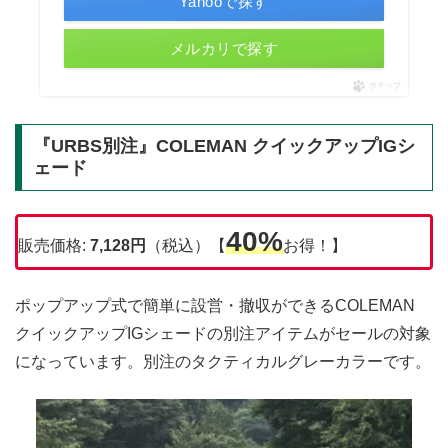
Yahooで探す
メルカリで探す
ポチップ
『URBS別注』COLEMAN クイックアップIGシ
ェード
40%
販売価格:
7,128
円
（税込）【
お得！】
ポップアップ式で簡単に設営・撤収ができるCOLEMAN
クイックアップIGシェードの別注アイテムがセールの対象
になっています。別注のタクティカルグレーカラーです。