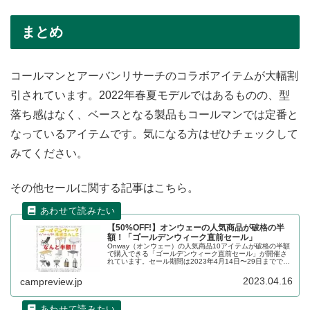
まとめ
コールマンとアーバンリサーチのコラボアイテムが大幅割
引されています。2022年春夏モデルではあるものの、型
落ち感はなく、ベースとなる製品もコールマンでは定番と
なっているアイテムです。気になる方はぜひチェックして
みてください。
その他セールに関する記事はこちら。
【50%OFF!】オンウェーの人気商品が破格の半
額！「ゴールデンウィーク直前セール」
Onway（オンウェー）の人気商品10アイテムが破格の半額
で購入できる「ゴールデンウィーク直前セール」が開催さ
れています。セール期間は2023年4月14日〜29日までで
す。チェアやテーブル、焚き火台、トートバッグなどがお
買い得です。詳細をレビューします。
2023.04.16
campreview.jp