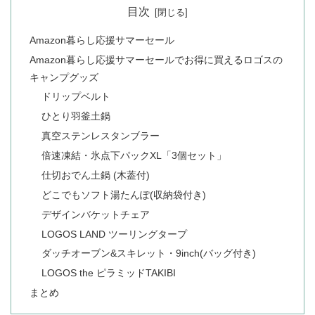
目次
Amazon暮らし応援サマーセール
Amazon暮らし応援サマーセールでお得に買えるロゴスの
キャンプグッズ
ドリップベルト
ひとり羽釜土鍋
真空ステンレスタンブラー
倍速凍結・氷点下パックXL「3個セット」
仕切おでん土鍋 (木葢付)
どこでもソフト湯たんぽ(収納袋付き)
デザインバケットチェア
LOGOS LAND ツーリングタープ
ダッチオーブン&スキレット・9inch(バッグ付き)
LOGOS the ピラミッドTAKIBI
まとめ