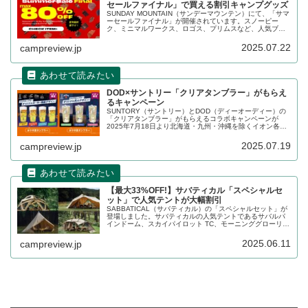
セールファイナル」で買える割引キャンプグッズ
SUNDAY MOUNTAIN（サンデーマウンテン）にて、「サマ
ーセールファイナル」が開催されています。スノーピー
ク、ミニマルワークス、ロゴス、プリムスなど、人気ブラ
ンドの数多くのキャンプ用品が最大80%OFFで割引販売さ
れています。詳細をレビューします。
2025.07.22
campreview.jp
DOD×サントリー「クリアタンブラー」がもらえ
るキャンペーン
SUNTORY（サントリー）とDOD（ディーオーディー）の
「クリアタンブラー」がもらえるコラボキャンペーンが
2025年7月18日より北海道・九州・沖縄を除くイオン各店
で開催されています。キャンペーン期間、対象商品、購入
可能店舗など、詳細をレビューします。
2025.07.19
campreview.jp
【最大33%OFF!】サバティカル「スペシャルセ
ット」で人気テントが大幅割引
SABBATICAL（サバティカル）の「スペシャルセット」が
登場しました。サバティカルの人気テントであるサバルパ
インドーム、スカイパイロット TC、モーニンググローリー
TC、アルニカが、オプション製品とセットになって大幅に
割り引かれています。合わせて単体販売製品もセールが行
2025.06.11
campreview.jp
われています。詳細をレビューします。