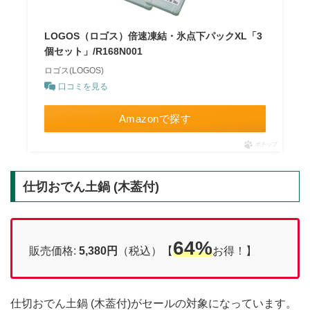
LOGOS（ロゴス）倍速凍結・氷点下パックXL「3
個セット」/R168N001
ロゴス(LOGOS)
口コミを見る
Amazonで探す
ポチップ
仕切おでん土鍋 (木葢付)
64%
販売価格:
5,380円
（税込）【
お得！】
仕切おでん土鍋 (木葢付)がセールの対象になっています。