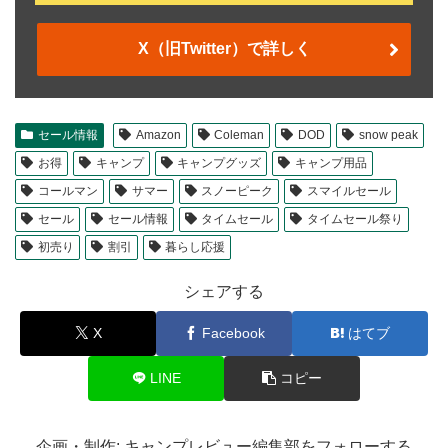
X（旧Twitter）で詳しく
セール情報
Amazon
Coleman
DOD
snow peak
お得
キャンプ
キャンプグッズ
キャンプ用品
コールマン
サマー
スノーピーク
スマイルセール
セール
セール情報
タイムセール
タイムセール祭り
初売り
割引
暮らし応援
シェアする
X
Facebook
はてブ
LINE
コピー
企画・制作: キャンプレビュー編集部をフォローする