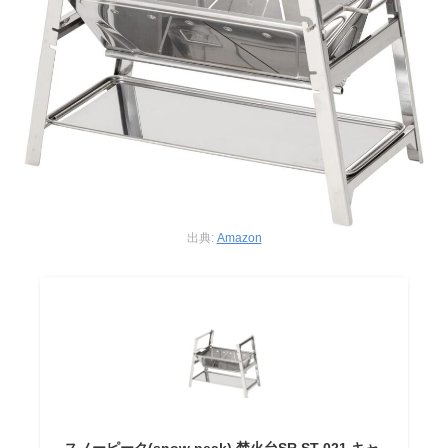
出典:
Amazon
スノーピーク(snow peak) 焚火台SR ST-021 キャ