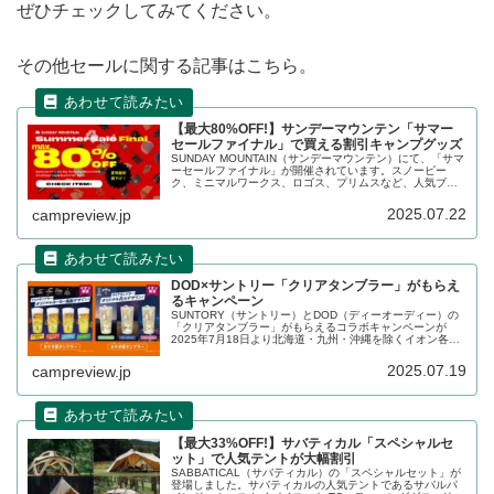
ぜひチェックしてみてください。
その他セールに関する記事はこちら。
【最大80%OFF!】サンデーマウンテン「サマー
セールファイナル」で買える割引キャンプグッズ
SUNDAY MOUNTAIN（サンデーマウンテン）にて、「サマ
ーセールファイナル」が開催されています。スノーピー
ク、ミニマルワークス、ロゴス、プリムスなど、人気ブラ
ンドの数多くのキャンプ用品が最大80%OFFで割引販売さ
れています。詳細をレビューします。
2025.07.22
campreview.jp
DOD×サントリー「クリアタンブラー」がもらえ
るキャンペーン
SUNTORY（サントリー）とDOD（ディーオーディー）の
「クリアタンブラー」がもらえるコラボキャンペーンが
2025年7月18日より北海道・九州・沖縄を除くイオン各店
で開催されています。キャンペーン期間、対象商品、購入
可能店舗など、詳細をレビューします。
2025.07.19
campreview.jp
【最大33%OFF!】サバティカル「スペシャルセ
ット」で人気テントが大幅割引
SABBATICAL（サバティカル）の「スペシャルセット」が
登場しました。サバティカルの人気テントであるサバルパ