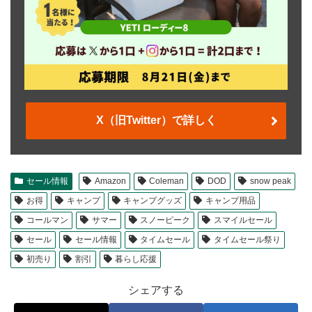
X（旧Twitter）で詳しく
セール情報
Amazon
Coleman
DOD
snow peak
お得
キャンプ
キャンプグッズ
キャンプ用品
コールマン
サマー
スノーピーク
スマイルセール
セール
セール情報
タイムセール
タイムセール祭り
初売り
割引
暮らし応援
シェアする