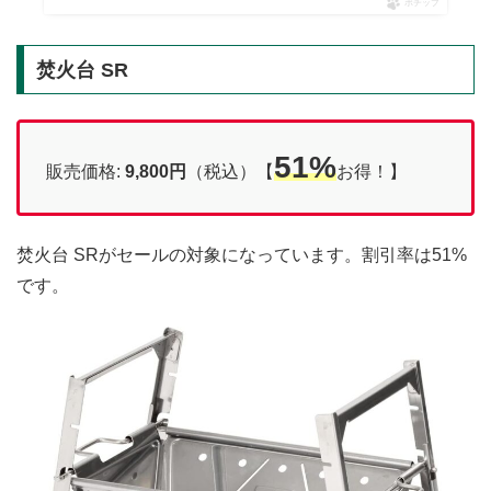
ポチップ
焚火台 SR
51%
販売価格:
9,800円
（税込）【
お得！】
焚火台 SRがセールの対象になっています。割引率は51%
です。