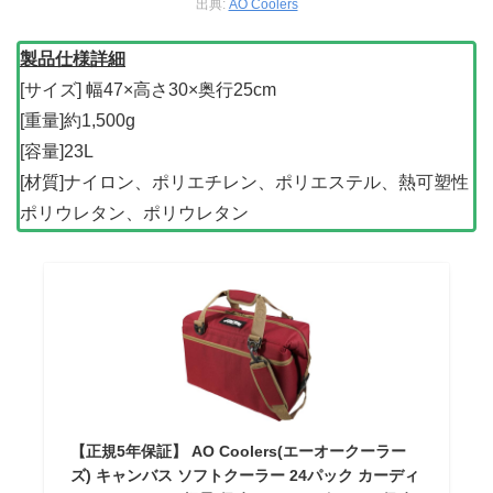
出典:
AO Coolers
製品仕様詳細
[サイズ] 幅47×高さ30×奥行25cm
[重量]約1,500g
[容量]23L
[材質]ナイロン、ポリエチレン、ポリエステル、熱可塑性
ポリウレタン、ポリウレタン
【正規5年保証】 AO Coolers(エーオークーラー
ズ) キャンバス ソフトクーラー 24パック カーディ