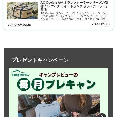
AO Coolersからトランククーラーシリーズの新
作「18パック ワイドトランク ソフトクーラー」
登場
AO Coolers（AOクーラーズ）からトランククーラーシリ
ーズの新作「18パック ワイドトランク ソフトクーラー」
が登場しました。高さを落としてあり底が広く作られてい
るので、中身を探しやすく、取り出しが簡単なクーラーで
2023.05.07
campreview.jp
す。詳細をレビューします。
プレゼントキャンペーン