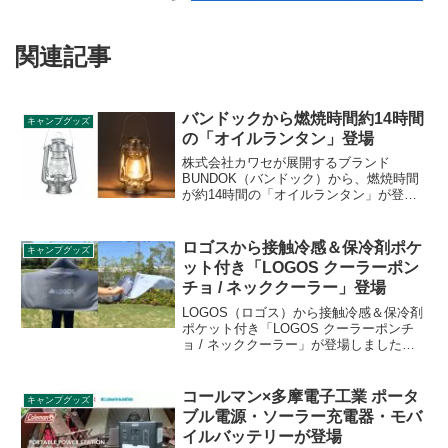
関連記事
バンドックから燃焼時間約14時間
キャンプグッズ
の「オイルランタン」登場
株式会社カワセが展開するブランド
BUNDOK（バンドック）から、燃焼時間
が約14時間の「オイルランタン」が登場
しました。記事執筆時点では2,000円強で
購入することができ、手に入れやすい価
格帯での販売です。詳細をレビューしま
ロゴスから接触冷感＆保冷剤ポケ
キャンプグッズ
す。
ット付き「LOGOS クーラーポン
チョ / ネッククーラー」登場
LOGOS（ロゴス）から接触冷感＆保冷剤
ポケット付き「LOGOS クーラーポンチ
ョ / ネッククーラー」が登場しました。
水に濡らして絞って振るだけで即クール
ダウンが可能な接触冷感アイテムで、気
化熱を利用しているため、ぬるくなって
コールマン×多摩電子工業 ポータ
キャンプグッズ
も、水分が含まれていれば振るだけで何
ブル電源・ソーラー充電器・モバ
度でも冷たさが持続します。詳細をレビ
イルバッテリーが登場
ューします。