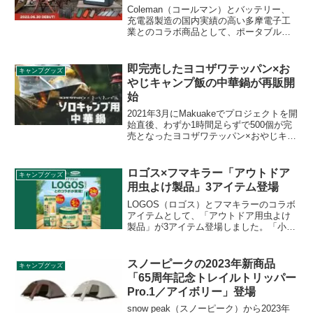
Coleman（コールマン）とバッテリー、
充電器製造の国内実績の高い多摩電子工
業とのコラボ商品として、ポータブル電
源２種・ソーラー充電器・モバイルバッ
テリー３種が登場します。いずれもアウ
トドアで使いやすい製品となっていま
即完売したヨコザワテッパン×お
キャンプグッズ
す。詳細をレビューします。
やじキャンプ飯の中華鍋が再販開
始
2021年3月にMakuakeでプロジェクトを開
始直後、わずか1時間足らずで500個が完
売となったヨコザワテッパン×おやじキャ
ンプ飯のソロキャンプ用中華鍋が、冒険
用品のオンラインサイトで第1回の申込み
受付を開始しています。詳細をレビュー
ロゴス×フマキラー「アウトドア
キャンプグッズ
します。
用虫よけ製品」3アイテム登場
LOGOS（ロゴス）とフマキラーのコラボ
アイテムとして、「アウトドア用虫よけ
製品」が3アイテム登場しました。「小さ
なお子様にも使えるお肌にやさしい虫よ
け」、「アロマ香るアウトドア線香」、
「ヤブ蚊バリアスプレー」の3製品です。
スノーピークの2023年新商品
キャンプグッズ
詳細をレビューします。
「65周年記念トレイルトリッパー
Pro.1／アイボリー」登場
snow peak（スノーピーク）から2023年