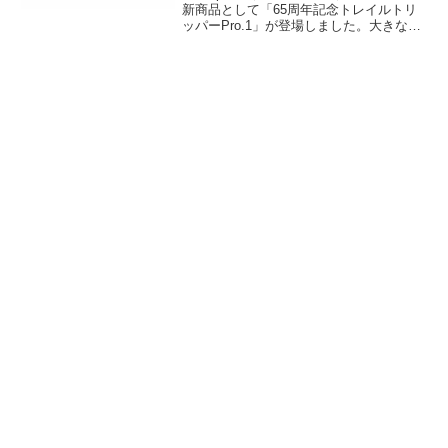
新商品として「65周年記念トレイルトリ
ッパーPro.1」が登場しました。大きな前
室を持つソロテントが、65周年を記念し
てブラウンとアイボリーの2色で限定復活
です。詳細をレビューします。