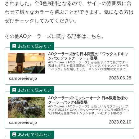
されました。全8色展開となるので、サイトの雰囲気に合
わせて様々なカラーを選ぶことができます。気になる方は
ぜひチェックしてみてください。
その他AOクーラーズに関する記事はこちら。
AOクーラーズから日本限定の「ワックスドキャ
ンバス ソフトクーラー」登場
AO Coolers（AOクーラーズ）から新サイズで新アウター
素材を採用した日本限定の「ワックスドキャンバスクーラ
ーバッグ」が登場しました。キャンバス生地の丈夫さに加
え、撥水性も備えています。使えば使うほど手に馴染み、
風合い・色合いが変化し、エイジングも楽しめます。詳細
2023.06.28
campreview.jp
をレビューします。
AOクーラーズ×モッシーオーク 日本限定仕様の
クーラーバッグ4品登場
AO Coolers（AOクーラーズ）と新しいカモフラージュブ
ランドMOSSY OAK（モッシーオーク）のコラボ商品とし
て日本限定仕様のボトムランド柄、ハビタット柄のクーラ
ーバッグ4品が登場しました。容量は11Lと23Lの2サイズで
す。詳細をレビューします。
2023.02.16
campreview.jp