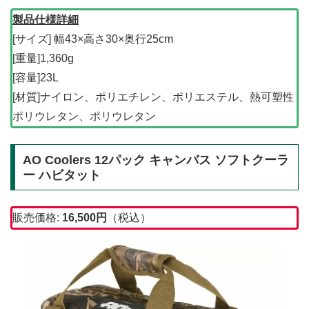
製品仕様詳細
[サイズ] 幅43×高さ30×奥行25cm
[重量]1,360g
[容量]23L
[材質]ナイロン、ポリエチレン、ポリエステル、熱可塑性
ポリウレタン、ポリウレタン
AO Coolers 12パック キャンバス ソフトクーラ
ー ハビタット
販売価格:
16,500
円
（税込）