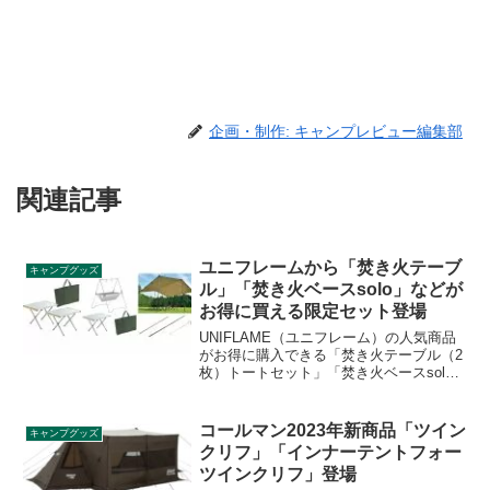
企画・制作: キャンプレビュー編集部
関連記事
ユニフレームから「焚き火テーブ
キャンプグッズ
ル」「焚き火ベースsolo」などが
お得に買える限定セット登場
UNIFLAME（ユニフレーム）の人気商品
がお得に購入できる「焚き火テーブル（2
枚）トートセット」「焚き火ベースsolo
エントリーセット」「REVOスクエアタ
ープ 4×4 TAN コンプリートセット」が数
量限定で登場します。いずれも単品でバ
コールマン2023年新商品「ツイン
キャンプグッズ
ラバラに購入するよりお得です。詳細を
クリフ」「インナーテントフォー
レビューします。
ツインクリフ」登場