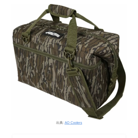
出典:
AO Coolers