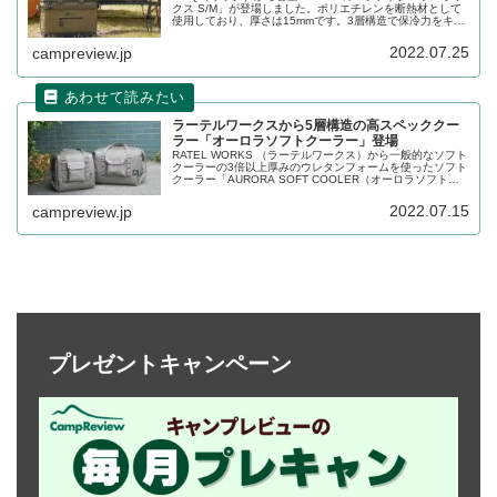
クス S/M」が登場しました。ポリエチレンを断熱材として
使用しており、厚さは15mmです。3層構造で保冷力をキー
プできるソフトクーラーです。詳細をレビューします。
2022.07.25
campreview.jp
ラーテルワークスから5層構造の高スペッククー
ラー「オーロラソフトクーラー」登場
RATEL WORKS （ラーテルワークス）から一般的なソフト
クーラーの3倍以上厚みのウレタンフォームを使ったソフト
クーラー「AURORA SOFT COOLER（オーロラソフトク
ーラー）」が登場しました。ソフトクーラーでありながら
高い保冷力を発揮します。詳細をレビューします。
2022.07.15
campreview.jp
プレゼントキャンペーン