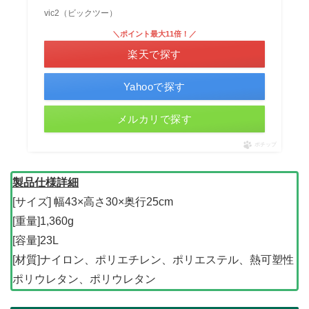
vic2（ビックツー）
＼ポイント最大11倍！／
楽天で探す
Yahooで探す
メルカリで探す
ポチップ
製品仕様詳細
[サイズ] 幅43×高さ30×奥行25cm
[重量]1,360g
[容量]23L
[材質]ナイロン、ポリエチレン、ポリエステル、熱可塑性
ポリウレタン、ポリウレタン