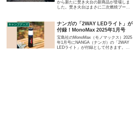
から新たに焚き火台の新商品が登場しま
した。焚き火台はまさに二次燃焼ブーム
と言っていいほど、各社から二次燃焼を
促す形態の焚き火台が続々と登場してい
ます。詳細をレビューします。
ナンガの「2WAY LEDライト」が
キャンプグッズ
付録！MonoMax 2025年1月号
宝島社のMonoMax（モノマックス）2025
年1月号にNANGA（ナンガ）の「2WAY
LEDライト」が付録として付きます。置
いてランタンとして、手に持って懐中電
灯として、2通りの使い方ができるLEDラ
イトで、日常でもレジャーでも、そして
もしものときにも使えて、一家に一本は
常備しておきたいアイテムです。詳細を
レビューします。