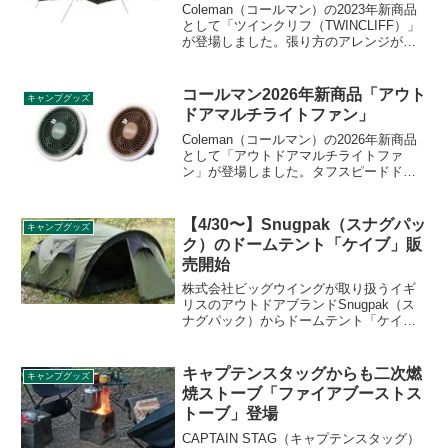
Coleman（コールマン）の2023年新商品
として「ツインクリフ（TWINCLIFF）」
が登場しました。張り方のアレンジが自
在な2ポール型のシェルターで、専用のイ
ンナーテントとして「インナーテントフ
ォーツインクリフ」も発売されます。詳
コールマン2026年新商品「アウト
キャンプグッズ
細をレビューします。
ドアマルチライトファン」
Coleman（コールマン）の2026年新商品
として「アウトドアマルチライトファ
ン」が登場しました。タフスピードドー
ムなど対応テントに取り付ければ、より
涼しく快適な空間を作ることができるマ
ルチライトファンで、吊り下げや卓上で
【4/30〜】Snugpak（スナグパッ
キャンプグッズ
も使うことができます。詳細をレビュー
ク）のドームテント「ケイブ」販
します。
売開始
株式会社ビッグウイングが取り扱うイギ
リスのアウトドアブランドSnugpak（ス
ナグパック）からドームテント「ケイ
ブ」が2021年4月30日から順次発売されま
す。コストパフォーマンスの良い寝袋で
人気の同社のテントはどんなものなの
キャプテンスタッグからも二次燃
キャンプグッズ
か、詳細をレビューします。
焼ストーブ「ファイアブーストス
トーブ」登場
CAPTAIN STAG（キャプテンスタッグ）