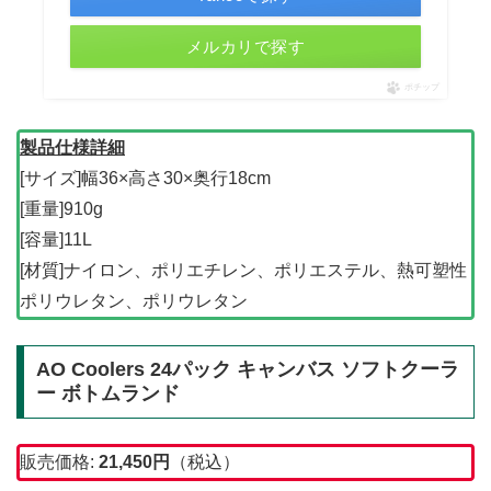
メルカリで探す
ポチップ
製品仕様詳細
[サイズ]幅36×高さ30×奥行18cm
[重量]910g
[容量]11L
[材質]ナイロン、ポリエチレン、ポリエステル、熱可塑性
ポリウレタン、ポリウレタン
AO Coolers 24パック キャンバス ソフトクーラ
ー ボトムランド
販売価格:
21,450
円
（税込）