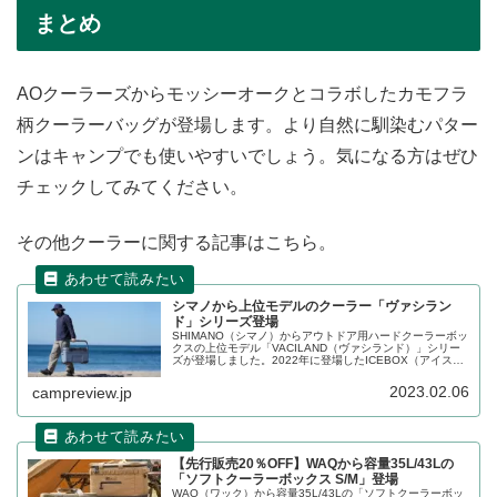
まとめ
AOクーラーズからモッシーオークとコラボしたカモフラ
柄クーラーバッグが登場します。より自然に馴染むパター
ンはキャンプでも使いやすいでしょう。気になる方はぜひ
チェックしてみてください。
その他クーラーに関する記事はこちら。
シマノから上位モデルのクーラー「ヴァシラン
ド」シリーズ登場
SHIMANO（シマノ）からアウトドア用ハードクーラーボッ
クスの上位モデル「VACILAND（ヴァシランド）」シリー
ズが登場しました。2022年に登場したICEBOX（アイスボ
ックス）シリーズの上位モデルです。詳細をレビューしま
す。
2023.02.06
campreview.jp
【先行販売20％OFF】WAQから容量35L/43Lの
「ソフトクーラーボックス S/M」登場
WAQ（ワック）から容量35L/43Lの「ソフトクーラーボッ