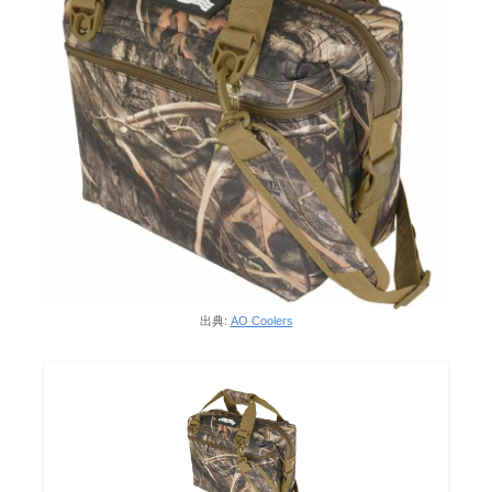
出典:
AO Coolers