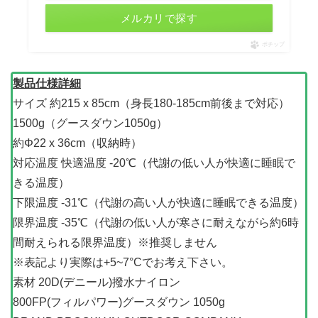
メルカリで探す
ポチップ
製品仕様詳細
サイズ 約215 x 85cm（身長180-185cm前後まで対応）
1500g（グースダウン1050g）
約Φ22 x 36cm（収納時）
対応温度 快適温度 -20℃（代謝の低い人が快適に睡眠で
きる温度）
下限温度 -31℃（代謝の高い人が快適に睡眠できる温度）
限界温度 -35℃（代謝の低い人が寒さに耐えながら約6時
間耐えられる限界温度）※推奨しません
※表記より実際は+5~7°Cでお考え下さい。
素材 20D(デニール)撥水ナイロン
800FP(フィルパワー)グースダウン 1050g