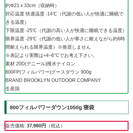
約Φ21 x 33cm（収納時）
対応温度 快適温度 -14℃（代謝の低い人が快適に睡眠で
きる温度）
下限温度 -25℃（代謝の高い人が快適に睡眠できる温度）
限界温度 -29℃（代謝の低い人が寒さに耐えながら約6時
間耐えられる限界温度）※推奨しません
※表記より実際は+4~6°Cでお考え下さい。
素材 20D(デニール)撥水ナイロン
800FP(フィルパワー)グースダウン 900g
BRAND BROOKLYN OUTDOOR COMPANY
生産国
800フィルパワーダウン1050g 寝袋
販売価格:
37,980
円
（税込）