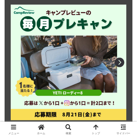
X（旧Twitter）で詳しく
メニュー
ホーム
検索
トップ
サイドバー