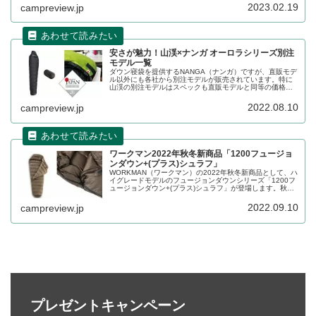
細をレビューします。
2023.02.19
campreview.jp
安さが魅力！山渓×ナンガ オーロラシリーズ別注
モデル一覧
ダウン寝袋を提供するNANGA（ナンガ）ですが、直販モデ
ル以外にも各社から別注モデルが販売されています。特に
山渓の別注モデルはスペックも直販モデルと同等の価格は
安く、非常にコストパフォーマンスに優れています。詳細
をレビューします。
2022.08.10
campreview.jp
ワークマン2022年秋冬新商品「1200フュージョ
ンダウン+(プラス)シュラフ」
WORKMAN（ワークマン）の2022年秋冬新商品として、ハ
イグレードモデルのフュージョンダウンシリーズ「1200フ
ュージョンダウン+(プラス)シュラフ」が登場します。秋冬
向けにダウンが増量されています。2022年9月中旬～下旬
発売予定です。詳細をレビューします。
2022.09.10
campreview.jp
プレゼントキャンペーン