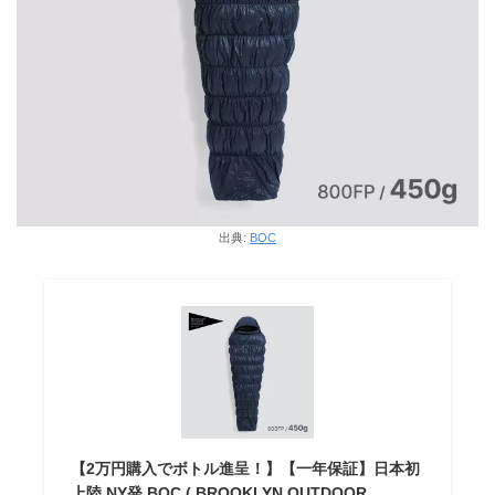
出典:
BOC
【2万円購入でボトル進呈！】【一年保証】日本初
上陸 NY発 BOC ( BROOKLYN OUTDOOR