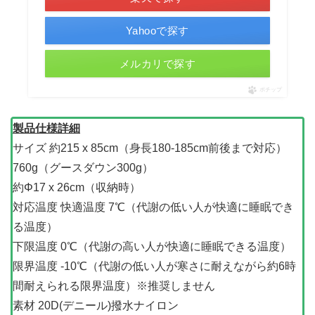
Yahooで探す
メルカリで探す
ポチップ
製品仕様詳細
サイズ 約215 x 85cm（身長180-185cm前後まで対応）
760g（グースダウン300g）
約Φ17 x 26cm（収納時）
対応温度 快適温度 7℃（代謝の低い人が快適に睡眠でき
る温度）
下限温度 0℃（代謝の高い人が快適に睡眠できる温度）
限界温度 -10℃（代謝の低い人が寒さに耐えながら約6時
間耐えられる限界温度）※推奨しません
素材 20D(デニール)撥水ナイロン