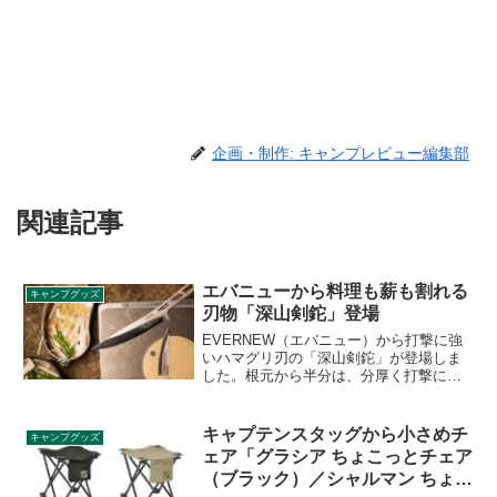
企画・制作: キャンプレビュー編集部
関連記事
エバニューから料理も薪も割れる
キャンプグッズ
刃物「深山剣鉈」登場
EVERNEW（エバニュー）から打撃に強
いハマグリ刃の「深山剣鉈」が登場しま
した。根元から半分は、分厚く打撃に強
いハマグリ刃なのでバトニングも可能で
す。真ん中から切先にかけて刃を薄く仕
上げ、包丁の刃付けをすることで料理も
キャプテンスタッグから小さめチ
キャンプグッズ
できる刃物です。詳細をレビューしま
ェア「グラシア ちょこっとチェア
す。
（ブラック）／シャルマン ちょこ