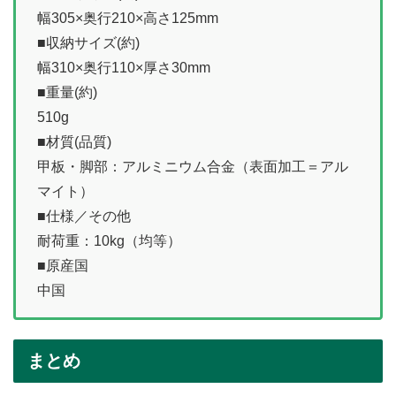
幅305×奥行210×高さ125mm
■収納サイズ(約)
幅310×奥行110×厚さ30mm
■重量(約)
510g
■材質(品質)
甲板・脚部：アルミニウム合金（表面加工＝アル
マイト）
■仕様／その他
耐荷重：10kg（均等）
■原産国
中国
まとめ