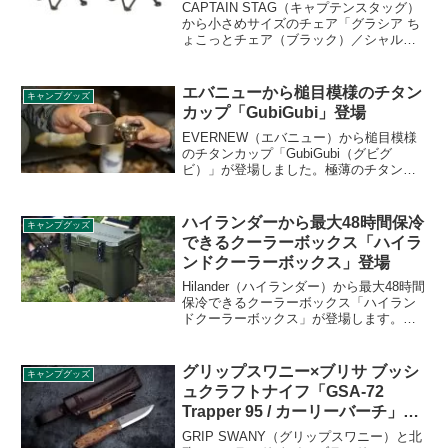
っとチェア（カーキ）」登場
CAPTAIN STAG（キャプテンスタッグ）
から小さめサイズのチェア「グラシア ち
ょこっとチェア（ブラック）／シャルマ
ン ちょこっとチェア（カーキ）」が登場
しました。アウトドアでちょこっと座り
たいときに活躍する、非常に軽量でコン
エバニューから槌目模様のチタン
キャンプグッズ
パクトなチェアです。詳細をレビューし
カップ「GubiGubi」登場
ます。
EVERNEW（エバニュー）から槌目模様
のチタンカップ「GubiGubi（グビグ
ビ）」が登場しました。極薄のチタンに
槌目を入れた世界初の製品ということ
で、燕の伝統工芸品の槌目を忠実に再現
しています。詳細をレビューします。
ハイランダーから最大48時間保冷
キャンプグッズ
できるクーラーボックス「ハイラ
ンドクーラーボックス」登場
Hilander（ハイランダー）から最大48時間
保冷できるクーラーボックス「ハイラン
ドクーラーボックス」が登場します。お
手頃価格でありながら、細部の機能性に
もこだわった商品です。2023年6月中旬よ
り順次発送予定となっています。詳細を
グリップスワニー×ブリサ ブッシ
キャンプグッズ
レビューします。
ュクラフトナイフ「GSA-72
Trapper 95 / カーリーバーチ」登
場
GRIP SWANY（グリップスワニー）と北