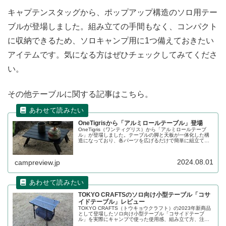
キャプテンスタッグから、ポップアップ構造のソロ用テー
ブルが登場しました。組み立ての手間もなく、コンパクト
に収納できるため、ソロキャンプ用に1つ備えておきたい
アイテムです。気になる方はぜひチェックしてみてくださ
い。
その他テーブルに関する記事はこちら。
OneTigrisから「アルミロールテーブル」登場
OneTigris（ワンティグリス）から「アルミロールテーブ
ル」が登場しました。テーブルの脚と天板が一体化した構
造になっており、各パーツを広げるだけで簡単に組立てる
ことができます。本体素材は軽量なアルミが採用されてお
り、耐熱性もあります。詳細をレビューします。
2024.08.01
campreview.jp
TOKYO CRAFTSのソロ向け小型テーブル「コサ
イドテーブル」レビュー
TOKYO CRAFTS（トウキョウクラフト）の2023年新商品
として登場したソロ向け小型テーブル「コサイドテーブ
ル」を実際にキャンプで使った使用感、組み立て方、注意
点、メリット、デメリット、おすすめのポイントなどをレ