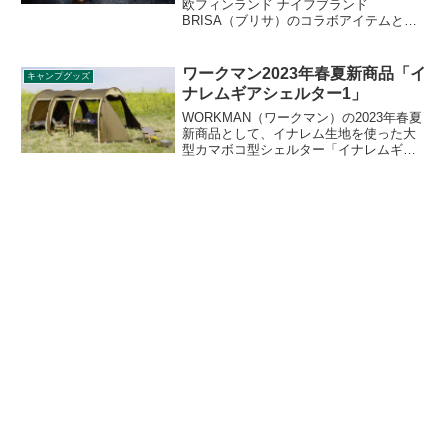
欧フィンランド ナイフブランド
BRISA（ブリサ）のコラボアイテムとし
てブッシュクラフト専用ナイフ「GSA-72
Trapper 95 / カーリーバーチ」が2021年
12月11日から発売されます。詳細をレビ
ワークマン2023年春夏新商品「イ
キャンプグッズ
ューします。
ナレムギアシェルター1」
WORKMAN（ワークマン）の2023年春夏
新商品として、イナレム生地を使った大
型カマボコ型シェルター「イナレムギア
シェルター1」が登場しました。ワークマ
ンが独自開発したムレない透湿防水素材
INAREM（イナレム）素材のシェルター
です。詳細をレビューします。