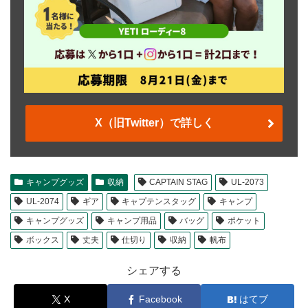
X（旧Twitter）で詳しく
キャンプグッズ
収納
CAPTAIN STAG
UL-2073
UL-2074
ギア
キャプテンスタッグ
キャンプ
キャンプグッズ
キャンプ用品
バッグ
ポケット
ボックス
丈夫
仕切り
収納
帆布
シェアする
X
Facebook
はてブ