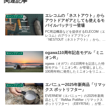
関連記事
エレコムの「ネストアウト」から
キャンプグッズ
アウトドアギアとしても使えるモ
バイルバッテリー登場
PC周辺機器などを提供するELECOM（エ
レコム）のアウトドアブランド
「NESTOUT（ネストアウト）」から、
LEDランタンなどのアウトドアギアとし
ても使えるモバイルバッテリーが登場し
ました。クラウドファンディングサービ
ogawa110周年記念モデル「ミニ
キャンプグッズ
スMakuakeでプロジェクトを開始してい
オンR」
ます。詳細をレビューします。
ogawa（オガワ）の110周年を記念した特
別モデル「ミニオンR」が登場しました。
100周年時に発売したミニオンをリニュー
アルした製品で、フライ、インナーとも
にT/C素材を使用し、カラーはホワイト×
サンドベージュになりました。詳細をレ
エバニュー2025年新商品「リマッ
キャンプグッズ
ビューします。
クス ポットリフター」
EVERNEW（エバニュー）の2025年新商
品として「ReMax Potlifter（リマックス
ポットリフター）（EBYR764）」が登場
しました。強化プラスチックよりも格段