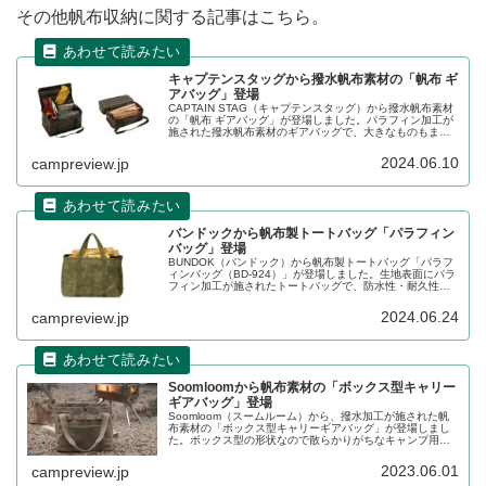
その他帆布収納に関する記事はこちら。
キャプテンスタッグから撥水帆布素材の「帆布 ギ
アバッグ」登場
CAPTAIN STAG（キャプテンスタッグ）から撥水帆布素材
の「帆布 ギアバッグ」が登場しました。パラフィン加工が
施された撥水帆布素材のギアバッグで、大きなものもまと
めて収納できる通常モデルと、小物を整理しやすい2段モデ
ルの2種が登場します。詳細をレビューします。
2024.06.10
campreview.jp
バンドックから帆布製トートバッグ「パラフィン
バッグ」登場
BUNDOK（バンドック）から帆布製トートバッグ「パラフ
ィンバッグ（BD-924）」が登場しました。生地表面にパラ
フィン加工が施されたトートバッグで、防水性・耐久性が
高く、独特のチョークマークが使い込むほどに経年変化を
楽しめるバッグです。詳細をレビューします。
2024.06.24
campreview.jp
Soomloomから帆布素材の「ボックス型キャリー
ギアバッグ」登場
Soomloom（スームルーム）から、撥水加工が施された帆
布素材の「ボックス型キャリーギアバッグ」が登場しまし
た。ボックス型の形状なので散らかりがちなキャンプ用品
をまとめて収納しやすく、薪バッグとしても活用できま
す。詳細をレビューします。
2023.06.01
campreview.jp