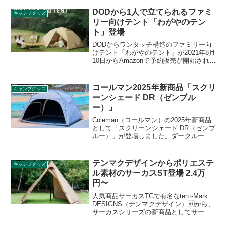
に強度が高いリサイクル素材Remax
Compositeを採用した、重量わずか9.9gの
DODから1人で立てられるファミ
キャンプグッズ
ポットリフターです。詳細をレビューし
リー向けテント「わがやのテン
ます。
ト」登場
DODからワンタッチ構造のファミリー向
けテント「わがやのテント」が2021年8月
10日からAmazonで予約販売が開始されま
す。同年9月10日頃に配送予定となってい
ます。フライシートを着脱して使えるテ
ントです。詳細をレビューします。
コールマン2025年新商品「スクリ
キャンプグッズ
ーンシェード DR（ゼンブル
ー）」
Coleman（コールマン）の2025年新商品
として「スクリーンシェード DR（ゼンブ
ルー）」が登場しました。ダークルーム
テクノロジー採用し、日光をブロックし
温度上昇を軽減してくれるスクリーンシ
ェードで、2025年限定カラーとしてゼン
テンマクデザインからポリエステ
キャンプグッズ
ブルーが新たに登場しました。詳細をレ
ル素材のサーカスST登場 2.4万
ビューします。
円〜
人気商品サーカスTCで有名なtent-Mark
DESIGNS（テンマクデザイン）から、
サーカスシリーズの新商品としてサーカ
スSTが登場しました。人気のワンポール