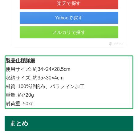
楽天で探す
Yahooで探す
メルカリで探す
ポチップ
製品仕様詳細
使用サイズ: 約34×24×28.5cm
収納サイズ: 約35×30×4cm
材質: 100%綿帆布、パラフィン加工
重量: 約720g
耐荷重: 50kg
まとめ