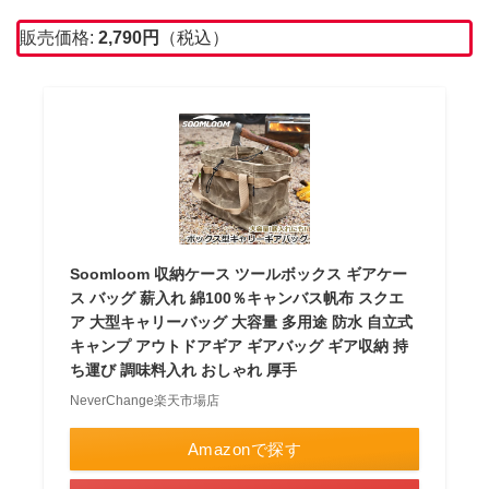
販売価格:
2,790
円
（税込）
Soomloom 収納ケース ツールボックス ギアケー
ス バッグ 薪入れ 綿100％キャンバス帆布 スクエ
ア 大型キャリーバッグ 大容量 多用途 防水 自立式
キャンプ アウトドアギア ギアバッグ ギア収納 持
ち運び 調味料入れ おしゃれ 厚手
NeverChange楽天市場店
Amazonで探す