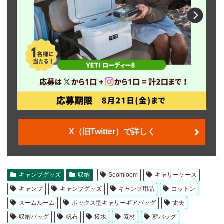
X（旧Twitter）で詳しく
キャンプグッズ
収納
Soomloom
キャリーケース
キャンプ
キャンプグッズ
キャンプ用品
コットン
スームルーム
ボックス型キャリーギアバッグ
丈夫
収納バッグ
帆布
撥水
素材
薪バッグ