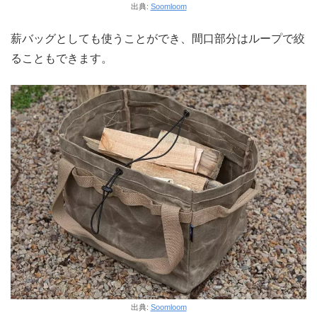
出典:
Soomloom
薪バッグとしても使うことができ、間口部分はループで絞
ることもできます。
出典:
Soomloom