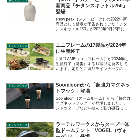
キャンプグッズ
した寝袋です。詳細をレビューします。
新商品「チタンスキットル250」
登場
snow peak（スノーピーク）の2022年新
商品として登場が予告されていた「チタ
ンスキットル250」が2022年9月23日に発
売です。日常でも使える、ユニセックス
デザインにリニューアルされたチタン製
のスキットルです。詳細をレビューしま
ユニフレームの17製品が2024年
キャンプグッズ
す。
に生産終了
UNIFLAME（ユニフレーム）が2024年に
生産終了（廃番）する17製品を発表して
います。定期的に製品ラインナップの見
直し、廃番が行われており、2024年も特
定商品のオプションや、リニューアルに
伴い後続商品が出た旧製品などが廃番の
Soomloomから「超強力マグネッ
キャンプグッズ
対象となっています。詳細をレビューし
トフック」登場
ます。
Soomloom（スームルーム）から「超強力
マグネットフック」が登場しました。テ
ントやタープなどを挟んで強力磁石によ
り固定できるマグネットフックで、片面
にはカラビナが搭載されているため、小
型のLEDランタンなどを様々な場所に吊
ラーテルワークスからタープ一体
キャンプグッズ
り下げることができます。詳細をレビュ
型ドームテント「VOGEL（ヴォ
ーします。
ーゲル）」登場