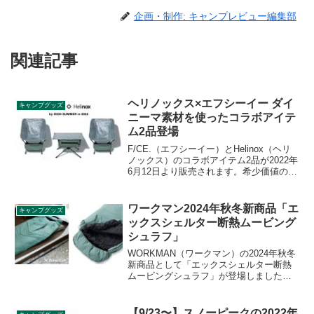
企画・制作: キャンプレビュー編集部
関連記事
ヘリノックス×エフシーイー ダイ
キャンプグッズ
ニーマ素材を使ったコラボアイテ
ム2品登場
F/CE.（エフシーイー）とHelinox（ヘリ
ノックス）のコラボアイテム2品が2022年
6月12日より販売されます。希少価値の高
い素材「ダイニーマ」を使用し、今シー
ズンはチェアだけでなく新たにテーブル
も登場します。詳細をレビューします。
ワークマン2024年秋冬新商品「エ
キャンプグッズ
ックスシェルター断熱ムービング
シュラフ」
WORKMAN（ワークマン）の2024年秋冬
新商品として「エックスシェルター断熱
ムービングシュラフ」が登場しました。
特殊断熱シートと吸光発熱わたを組み合
わせ、外部環境を無効化する新素材
XShelter（エックスシェルター）を採用
【9/23〜】スノーピークの2022年