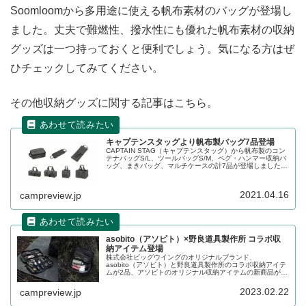
Soomloomから多用途に使える帆布素材のバッグが登場し
ました。丈夫で難燃性、撥水性にも優れた帆布素材の収納
グッズは一つ持っておくと便利でしょう。気になる方はぜ
ひチェックしてみてください。
その他収納グッズに関する記事はこちら。
キャプテンスタッグより帆布製バッグ7品登場
CAPTAIN STAG（キャプテンスタッグ）から帆布製のコン
テナバッグS/L、ツールバッグS/M、ペグ・ハンマー収納バ
ッグ、まきバッグ、マルチケースの計7品が登場しました。
いずれも帆布のレトロな風合いを楽しめる製品となってい
ます。詳細をレビューします。
2021.04.16
campreview.jp
asobito（アソビト）×野良道具製作所 コラボ収
納アイテム登場
株式会社ビッグウイングのオリジナルブランド、
asobito（アソビト）と野良道具製作所のコラボ収納アイテ
ムが2品、アソビトのオリジナル収納アイテムの新商品が4
品登場します。広い用途に使え、しまうことが「アソビ」
になるように設計されている商品です。詳細をレビューし
2023.02.22
campreview.jp
ます。