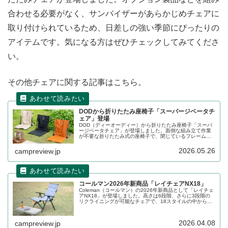
合わせる必要がなく、サンバイザーがあらかじめチェアに
取り付けられているため、日差しの強い季節にぴったりの
アイテムです。気になる方はぜひチェックしてみてくださ
い。
その他チェアに関する記事はこちら。
DODから折りたたみ座椅子「スーパージベータチ
ェア」登場
DOD（ディーオーディー）から折りたたみ座椅子「スーパ
ージベータチェア」が登場しました。面倒な組み立て作業
が不要な折りたたみ式の座椅子で、閉じているフレームを
「ただ開くだけ」で、すぐにくつろぐことができます。背
面と座面の生地に断熱シートが入っており、背中やおしり
2026.05.26
campreview.jp
の冷えを軽減します。詳細をレビューします。
コールマン2026年新商品「レイチェアNX18」
Coleman（コールマン）の2026年新商品として「レイチェ
アNX18」が登場しました。高さは6段階、さらに3段階の
リクライニングが可能なチェアで、18スタイルの中から自
分に合わせたカスタマイズが可能です。次世代フレームに
より座面面積を拡大しています。詳細をレビューします。
2026.04.08
campreview.jp