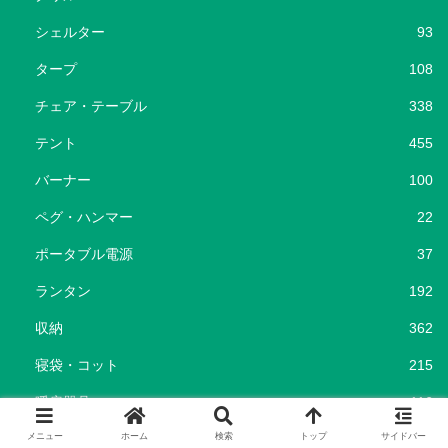
シェルター
93
タープ
108
チェア・テーブル
338
テント
455
バーナー
100
ペグ・ハンマー
22
ポータブル電源
37
ランタン
192
収納
362
寝袋・コット
215
暖房器具
116
焚き火台・ナイフ・斧
201
メニュー
ホーム
検索
トップ
サイドバー