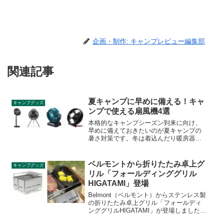
企画・制作: キャンプレビュー編集部
関連記事
夏キャンプに早めに備える！キャ
キャンプグッズ
ンプで使える扇風機4選
本格的なキャンプシーズン到来に向け、
早めに備えておきたいのが夏キャンプの
暑さ対策です。冬は着込んだり暖房器具
を準備して寒さ対策ができますが、夏の
暑さ対策は油断してしまう方も多いので
はないでしょうか。夏でも快適に過ごせ
ベルモントから折りたたみ卓上グ
キャンプグッズ
るキャンプで使える扇風機を4品ご紹介し
リル「フォールディンググリル
ます。
HIGATAMI」登場
Belmont（ベルモント）からステンレス製
の折りたたみ卓上グリル「フォールディ
ンググリルHIGATAMI」が登場しました。