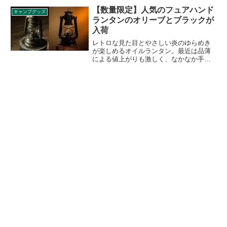
階、ハンドライトの明るさは2段階調光で
【数量限定】人気のフュアハンド
キャンプグッズ
きます。詳細をレビューします。
ランタンのオリーブとブラックが
入荷
レトロな見た目とやさしい炎のゆらめき
が楽しめるオイルランタン。最近は品薄
による値上がりも激しく、なかなか手に
入れにくくなってしまいました。そんな
中、人気のFEUERHAND（フュアハン
ド）のベイビースペシャル276が
DECEMBER目黒店にて入荷されるとのこ
と。詳細をレビューします。