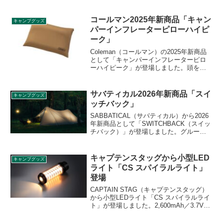
焼き網は上下2段で使え火加減の調整がし
やすく、スライドさせることで炭の継ぎ
足しも簡単です。詳細をレビューしま
コールマン2025年新商品「キャン
キャンプグッズ
す。
パーインフレーターピローハイピ
ーク」
Coleman（コールマン）の2025年新商品
として「キャンパーインフレーターピロ
ーハイピーク」が登場しました。頭を自
然に支え体にフィットする形状のエアー
ピロー（枕）で、収納ケースを使って空
気を注入する両を調節することで自分好
サバティカル2026年新商品「スイ
キャンプグッズ
みの柔らかさに調整できます。詳細をレ
ッチバック」
ビューします。
SABBATICAL（サバティカル）から2026
年新商品として「SWITCHBACK（スイッ
チバック）」が登場しました。グループ
で快適に過ごせるサイズ感と軽量・コン
パクト性を両立したミドルサイズシェル
ターで、設営・撤収のしやすさに加え、
キャプテンスタッグから小型LED
キャンプグッズ
場所を選ばず軽快に持ち出せる機動力を
ライト「CS スパイラルライト」
備えています。詳細をレビューします。
登場
CAPTAIN STAG（キャプテンスタッグ）
から小型LEDライト「CS スパイラルライ
ト」が登場しました。2,600mAh／3.7Vバ
ッテリーで最大12時間使用できるLEDラ
イトで、スパイラルライトの明るさは4段