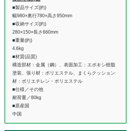
■製品サイズ(約)
幅980×奥行780×高さ950mm
■収納サイズ(約)
280×150×長さ660mm
■重量(約)
4.6kg
■材質(品質)
構造部材：金属（鋼）、表面加工：エポキシ樹脂
塗装、張り材：ポリエステル、まくらクッション
材：ポリエチレン・ポリエステル
■仕様／その他
耐荷重／80kg
■原産国
中国