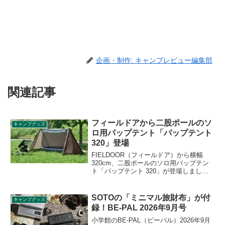
企画・制作: キャンプレビュー編集部
関連記事
フィールドアから二股ポールのソ
キャンプグッズ
ロ用パップテント「パップテント
320」登場
FIELDOOR（フィールドア）から横幅
320cm、二股ポールのソロ用パップテン
ト「パップテント 320」が登場しまし
た。1万円を切る格安モデルです。別売り
のサイドシートで横風も防げます。詳細
をレビューします。
SOTOの「ミニマル旅財布」が付
キャンプグッズ
録！BE-PAL 2026年9月号
小学館のBE-PAL（ビーパル）2026年9月