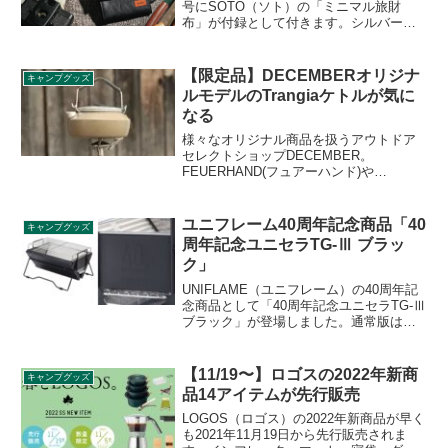
号にSOTO（ソト）の「ミニマル旅財
布」が付録として付きます。シルバーと
ブラックのどちらかがランダムで入って
おり、三つ折りを開くと、お札入れ・カ
ード入れ・小銭入れがあり、カラビナ付
【限定品】DECEMBERオリジナ
キャンプグッズ
きで日常使いにも、アウトドア使いにも
ルモデルのTrangiaケトルが気に
対応できる仕様です。詳細をレビューし
なる
ます。
様々なオリジナル商品を扱うアウトドア
セレクトショップDECEMBER。
FEUERHAND(フュアーハンド)や
Trangia（トランギア）など有名ブランド
とオリジナルモデルで限定商品を販売し
ています。2020年9月28日の21時から販
ユニフレーム40周年記念商品「40
キャンプグッズ
売されたケトルが気になっており、詳細
周年記念ユニセラTG-Ⅲ ブラッ
をレビューします。
ク」
UNIFLAME（ユニフレーム）の40周年記
念商品として「40周年記念ユニセラTG-Ⅲ
ブラック」が登場しました。通常版はス
テンレスシルバーとなっている本体側面
や脚フレームがマットなブラックカラー
で統一された限定商品で、側壁に40周年
【11/19〜】ロゴスの2022年新商
キャンプグッズ
記念ロゴも配置されています。詳細をレ
品14アイテムが先行販売
ビューします。
LOGOS（ロゴス）の2022年新商品が早く
も2021年11月19日から先行販売されま