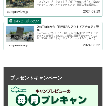
「キャンパーノ・オオトトノイス」が登場しました。5段階
リクライニングハイバックチェアで、座面生地は通気性の
高いメッシュ仕様です。収束式のフレームで持ち運びの際
はコンパクトに収納できます。詳細をレビューします。
2024.09.19
campreview.jp
OneTigrisから「RIVIERA アウトドアチェア」登
場
OneTigris（ワンティグリス）から「RIVIERA アウトドア
チェア」が登場しました。2段階に調節可能なチルトによ
り、普通に座ることも、リクライニングすることもできる
アウトドアチェアで、好みの角度でリラックスできます。
詳細をレビューします。
2024.08.22
campreview.jp
プレゼントキャンペーン