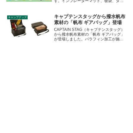
す。インフレーターマット、寝袋、ダッ
チポット、メスキット、スモーカー、エ
スプレッソメーカーなどが対象です。詳
細をレビューします。
キャプテンスタッグから撥水帆布
キャンプグッズ
素材の「帆布 ギアバッグ」登場
CAPTAIN STAG（キャプテンスタッグ）
から撥水帆布素材の「帆布 ギアバッグ」
が登場しました。パラフィン加工が施さ
れた撥水帆布素材のギアバッグで、大き
なものもまとめて収納できる通常モデル
と、小物を整理しやすい2段モデルの2種
が登場します。詳細をレビューします。