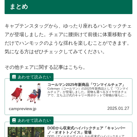
まとめ
キャプテンスタッグから、ゆったり座れるハンモックチェ
アが登場しました。チェアに腰掛けて前後に体重移動する
だけでハンモックのような揺れを楽しむことができます。
気になる方はぜひチェックしてみてください。
その他チェアに関する記事はこちら。
コールマン2025年新商品「ワンマイルチェア」
Coleman（コールマン）の2025年新商品として「ワンマイ
ルチェア」が登場しました。荷物も運べるタイヤ付きチェ
アで、立ち上げ式のキャリー用ポケットで荷物が落ちにく
い設計となっており、ラバーバンド付属なのでさらに固定
が可能です。ハンドル部はヘッドレストにもなります。詳
細をレビューします。
2025.01.27
campreview.jp
DODから収束式ハイバックチェア「キャンパー
ノ・オオトトノイス」登場
DOD（ディーオーディー）から収束式ハイバックチェア