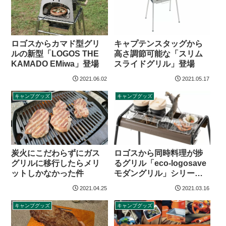
ロゴスからカマド型グリ
キャプテンスタッグから
ルの新型「LOGOS THE
高さ調節可能な「スリム
KAMADO EMiwa」登場
スライドグリル」登場
2021.06.02
2021.05.17
キャンプグッズ
キャンプグッズ
炭火にこだわらずにガス
ロゴスから同時料理が捗
グリルに移行したらメリ
るグリル「eco-logosave
ットしかなかった件
モダングリル」シリーズ
登場
2021.04.25
2021.03.16
キャンプグッズ
キャンプグッズ