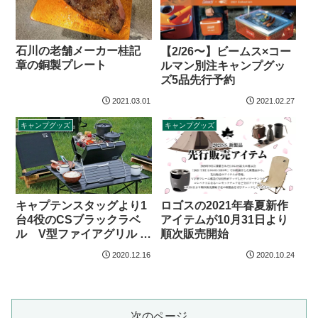
石川の老舗メーカー桂記
【2/26〜】ビームス×コー
章の銅製プレート
ルマン別注キャンプグッ
ズ5品先行予約
2021.03.01
2021.02.27
キャンプグッズ
キャンプグッズ
キャプテンスタッグより1
ロゴスの2021年春夏新作
台4役のCSブラックラベ
アイテムが10月31日より
ル V型ファイアグリル <
順次販売開始
ワイド> 登場
2020.12.16
2020.10.24
次のページ