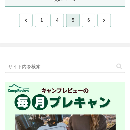
前
次
1
4
5
6
へ
へ