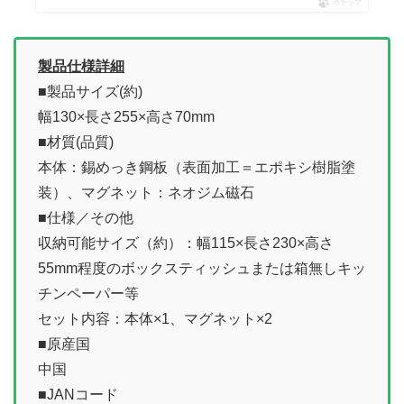
ポチップ
製品仕様詳細
■製品サイズ(約)
幅130×長さ255×高さ70mm
■材質(品質)
本体：錫めっき鋼板（表面加工＝エポキシ樹脂塗
装）、マグネット：ネオジム磁石
■仕様／その他
収納可能サイズ（約）：幅115×長さ230×高さ
55mm程度のボックスティッシュまたは箱無しキッ
チンペーパー等
セット内容：本体×1、マグネット×2
■原産国
中国
■JANコード