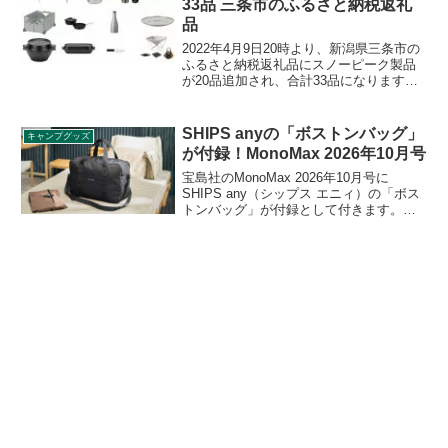
33品 三条市のふるさと納税返礼
品
2022年4月9日20時より、新潟県三条市の
ふるさと納税返礼品にスノーピーク製品
が20品追加され、合計33品になります。
いずれも在庫がなくなり次第出品が終了
してしまうとのこと。寄付金額や還元率
をまとめています。詳細をレビューしま
SHIPS anyの「ボストンバッグ」
キャンプグッズ
す。
が付録！MonoMax 2026年10月号
宝島社のMonoMax 2026年10月号に
SHIPS any（シップス エニィ）の「ボス
トンバッグ」が付録として付きます。ミ
ニマル顔ながら実は7つの機能を備えた実
力派のボストンバッグで、撥水加工を施
したリップストップ生地を使用している
ので、軽量なのにタフに使うことができ
ます。詳細をレビューします。