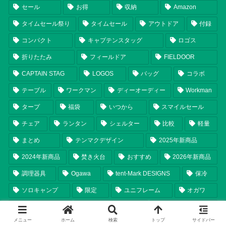
セール
お得
収納
Amazon
タイムセール祭り
タイムセール
アウトドア
付録
コンパクト
キャプテンスタッグ
ロゴス
折りたたみ
フィールドア
FIELDOOR
CAPTAIN STAG
LOGOS
バッグ
コラボ
テーブル
ワークマン
ディーオーディー
Workman
タープ
福袋
いつから
スマイルセール
チェア
ランタン
シェルター
比較
軽量
まとめ
テンマクデザイン
2025年新商品
2024年新商品
焚き火台
おすすめ
2026年新商品
調理器具
Ogawa
tent-Mark DESIGNS
保冷
ソロキャンプ
限定
ユニフレーム
オガワ
2026年
UNIFLAME
レビュー
メニュー
ホーム
検索
トップ
サイドバー