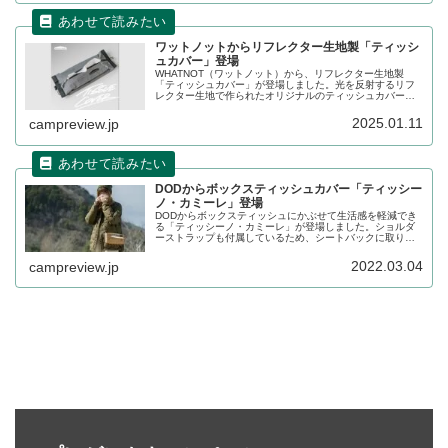
ワットノットからリフレクター生地製「ティッシ
ュカバー」登場
WHATNOT（ワットノット）から、リフレクター生地製
「ティッシュカバー」が登場しました。光を反射するリフ
レクター生地で作られたオリジナルのティッシュカバー
で、付属のカラビナやループを活用すれば、屋内外問わず
さまざまな場所に吊り下げて使用できます。詳細をレビュ
2025.01.11
campreview.jp
ーします。
DODからボックスティッシュカバー「ティッシー
ノ・カミーレ」登場
DODからボックスティッシュにかぶせて生活感を軽減でき
る「ティッシーノ・カミーレ」が登場しました。ショルダ
ーストラップも付属しているため、シートバックに取り付
けたり、肩にかけて持ち運ぶこともできます。詳細をレビ
ューします。
2022.03.04
campreview.jp