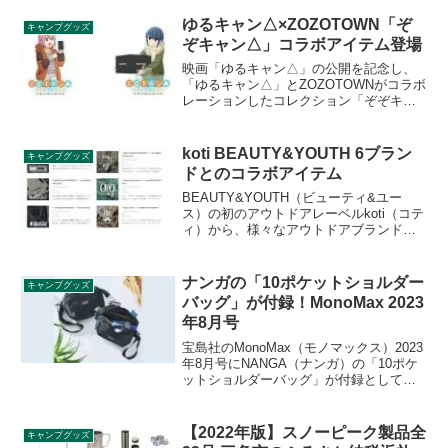
33.5cmと43.5cmの2段階に調節できま
す。ボタンを押してスライドするだけで
ゆるキャン△×ZOZOTOWN「ぞ
キャンプグッズ
簡単に伸縮可能で、独自設計のロックシ
ぞキャン△」コラボアイテム登場
ステムを採用しています。詳細をレビュ
ーします。
映画「ゆるキャン△」の公開を記念し、
「ゆるキャン△」とZOZOTOWNがコラボ
レーションしたコレクション「ぞぞキャ
ン△」が2022年7月1日から販売されま
す。限定アイテムの他、L.L.Bean、
Manhattan Portageなどとのコラボアイテ
koti BEAUTY&YOUTH 6ブラン
キャンプグッズ
ムも登場します。詳細をレビューしま
ドとのコラボアイテム
す。
BEAUTY&YOUTH（ビューティ&ユー
ス）の初のアウトドアレーベルkoti（コテ
ィ）から、様々なアウトドアブランドと
のコラボアイテムが登場します。kotiとは
フィンランド語で家を意味するとのこ
と。各アイテムの詳細をレビューしま
ナンガの「10ポケットショルダー
キャンプグッズ
す。
バッグ」が付録！MonoMax 2023
年8月号
宝島社のMonoMax（モノマックス）2023
年8月号にNANGA（ナンガ）の「10ポケ
ットショルダーバッグ」が付録として付
きます。街でもレジャーでもちょうどい
いサイズ感で、夏のお出かけバッグの決
定版です。詳細をレビューします。
【2022年版】スノーピーク製品全
キャンプグッズ