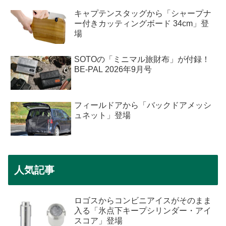
キャプテンスタッグから「シャープナ
ー付きカッティングボード 34cm」登
場
SOTOの「ミニマル旅財布」が付録！
BE-PAL 2026年9月号
フィールドアから「バックドアメッシ
ュネット」登場
人気記事
ロゴスからコンビニアイスがそのまま
入る「氷点下キープシリンダー・アイ
スコア」登場