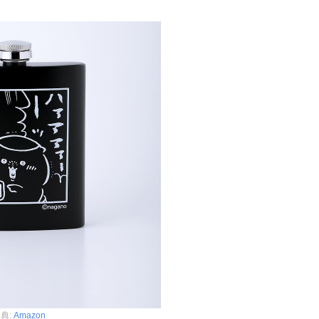
典:
Amazon