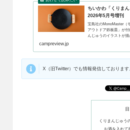
ちいかわ「くりまんじ
2026年5月号増刊
宝島社のMonoMaste
アウトドア鉄板皿」が付
んじゅうのイラストが描
campreview.jp
X（旧Twitter）でも情報発信しており
目
くりまんじゅう
お酒を入れて