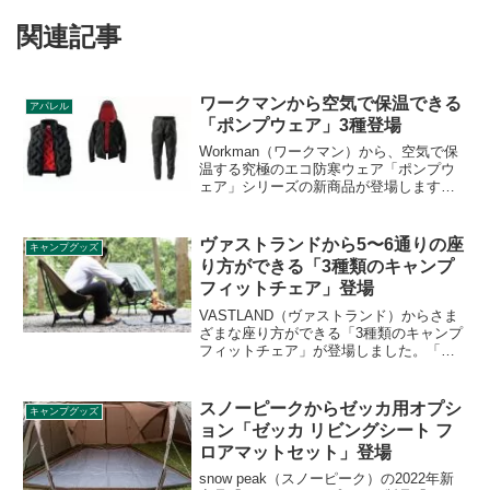
関連記事
ワークマンから空気で保温できる
アパレル
「ポンプウェア」3種登場
Workman（ワークマン）から、空気で保
温する究極のエコ防寒ウェア「ポンプウ
ェア」シリーズの新商品が登場します。
エアロポンプウォームベスト、エアロポ
ンプウォームブルゾン、エアロポンプウ
ォームパンツの3種です。詳細をレビュー
ヴァストランドから5〜6通りの座
キャンプグッズ
します。
り方ができる「3種類のキャンプ
フィットチェア」登場
VASTLAND（ヴァストランド）からさま
ざまな座り方ができる「3種類のキャンプ
フィットチェア」が登場しました。「コ
ンパクトキャンプフィットチェア」「キ
ャンプフィットチェア スタンダードタイ
プ」「キャンプフィットチェア ハイタイ
スノーピークからゼッカ用オプシ
キャンプグッズ
プ」の3種類のチェアが同時発売です。詳
ョン「ゼッカ リビングシート フ
細をレビューします。
ロアマットセット」登場
snow peak（スノーピーク）の2022年新