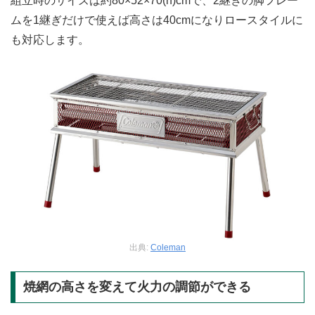
組立時のサイズは約80×52×70(h)cmで、2継ぎの脚フレー
ムを1継ぎだけで使えば高さは40cmになりロースタイルに
も対応します。
出典:
Coleman
焼網の高さを変えて火力の調節ができる