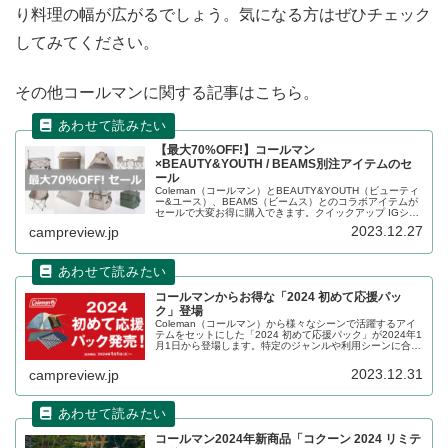
り料理の幅が広がるでしょう。気になる方はぜひチェック
してみてください。
その他コールマンに関する記事はこちら。
【最大70%OFF!】コールマン
×BEAUTY&YOUTH / BEAMS別注アイテムのセ
ール
Coleman（コールマン）とBEAUTY&YOUTH（ビューティ
ー&ユース）、BEAMS（ビームス）とのコラボアイテムが
セールで大変お得に購入できます。クイックアップ IGシェ
ード、コンパクトチェアテーブルセットなどの別注アイテ
2023.12.27
campreview.jp
ムがお得です。詳細をレビューします。
コールマンからお得な「2024 初めて応援パッ
ク」登場
Coleman（コールマン）から様々なシーンで活躍するアイ
テムをセットにした「2024 初めて応援パック」が2024年1
月1日から登場します。特定のジャンルや利用シーンに合わ
せた複数のアイテムがセットになっており、お得です。詳
細をレビューします。
2023.12.31
campreview.jp
コールマン2024年新商品「コクーン 2024 リミテ