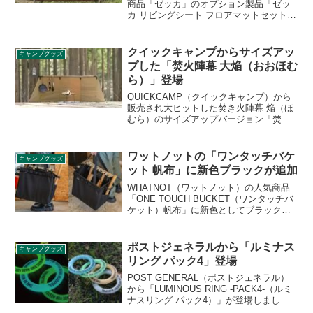
商品「ゼッカ」のオプション製品「ゼッ
カ リビングシート フロアマットセット」
が登場しました。ゼッカの開放的なリビ
ングスペースを活用するためのリビング
シートとフロアマットのセットです。詳
クイックキャンプからサイズアッ
キャンプグッズ
細をレビューします。
プした「焚火陣幕 大焔（おおほむ
ら）」登場
QUICKCAMP（クイックキャンプ）から
販売され大ヒットした焚き火陣幕 焔（ほ
むら）のサイズアップバージョン「焚火
陣幕 大焔（おおほむら）」が新たに登場
します。大型化により2〜3人で焚き火台
を囲んでも使いやすくなっています。詳
ワットノットの「ワンタッチバケ
キャンプグッズ
細をレビューします。
ット 帆布」に新色ブラックが追加
WHATNOT（ワットノット）の人気商品
「ONE TOUCH BUCKET（ワンタッチバ
ケット）帆布」に新色としてブラックカ
ラーが追加されました。フレームは
HD（ヘビーデューティー）と同じ5mmス
チールワイヤーが使われており、耐久性
ポストジェネラルから「ルミナス
キャンプグッズ
がアップしています。詳細をレビューし
リング パック4」登場
ます。
POST GENERAL（ポストジェネラル）
から「LUMINOUS RING -PACK4-（ルミ
ナスリング パック4）」が登場しまし
た。柔らかく軽やかなシリコン素材のマ