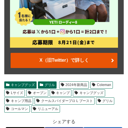
X（旧Twitter）で詳しく
キャンプグッズ
グリル
2024年新商品
Coleman
Lサイズ
オーブン
キャンプ
キャンプグッズ
キャンプ用品
クールスパイダープロ L ブースト
グリル
コールマン
リニューアル
シェアする