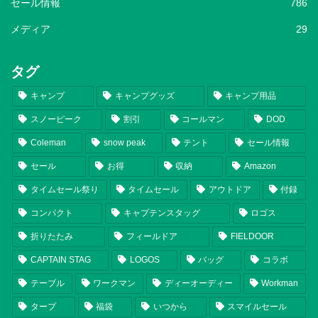
セール情報
786
メディア
29
タグ
キャンプ
キャンプグッズ
キャンプ用品
スノーピーク
割引
コールマン
DOD
Coleman
snow peak
テント
セール情報
セール
お得
収納
Amazon
タイムセール祭り
タイムセール
アウトドア
付録
コンパクト
キャプテンスタッグ
ロゴス
折りたたみ
フィールドア
FIELDOOR
CAPTAIN STAG
LOGOS
バッグ
コラボ
テーブル
ワークマン
ディーオーディー
Workman
タープ
福袋
いつから
スマイルセール