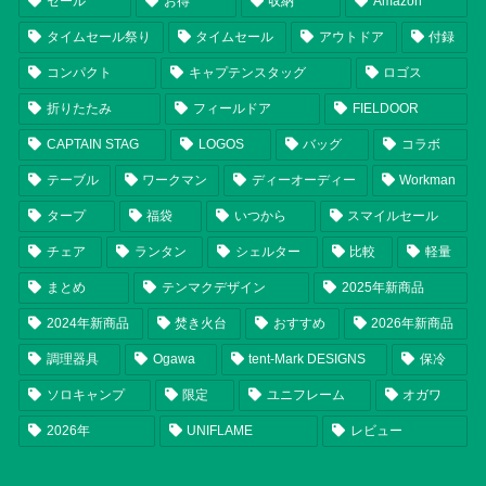
セール
お得
収納
Amazon
タイムセール祭り
タイムセール
アウトドア
付録
コンパクト
キャプテンスタッグ
ロゴス
折りたたみ
フィールドア
FIELDOOR
CAPTAIN STAG
LOGOS
バッグ
コラボ
テーブル
ワークマン
ディーオーディー
Workman
タープ
福袋
いつから
スマイルセール
チェア
ランタン
シェルター
比較
軽量
まとめ
テンマクデザイン
2025年新商品
2024年新商品
焚き火台
おすすめ
2026年新商品
調理器具
Ogawa
tent-Mark DESIGNS
保冷
ソロキャンプ
限定
ユニフレーム
オガワ
2026年
UNIFLAME
レビュー