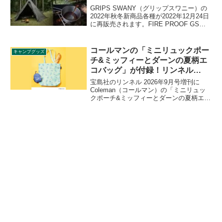
す。
GRIPS SWANY（グリップスワニー）の
2022年秋冬新商品各種が2022年12月24日
に再販売されます。FIRE PROOF GS
MOTHER TENT、GS WOOD STOVEの
他、GS CUP480深型 / ステンレスシルバ
ーなども販売されます。詳細をレビュー
コールマンの「ミニリュックポー
キャンプグッズ
します。
チ&ミッフィーとダーンの夏柄エ
コバッグ」が付録！リンネル
2026年9月号増刊
宝島社のリンネル 2026年9月号増刊に
Coleman（コールマン）の「ミニリュッ
クポーチ&ミッフィーとダーンの夏柄エコ
バッグ」が付録として付きます。コール
マンで人気の「ウォーカー」をイメージ
したミニリュックポーチで、ひょっこり
のぞくミッフィーと爽やかなブルーの特
別なデザインとなっています。詳細をレ
ビューします。