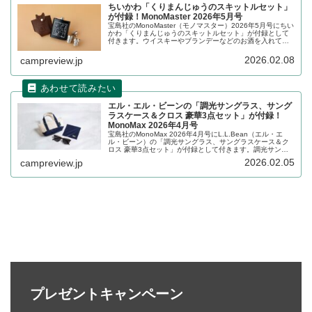
ちいかわ「くりまんじゅうのスキットルセット」
が付録！MonoMaster 2026年5月号
宝島社のMonoMaster（モノマスター）2026年5月号にちい
かわ「くりまんじゅうのスキットルセット」が付録として
付きます。ウイスキーやブランデーなどのお酒を入れて持
ち運ぶ金属製の小型ボトルで、ベルトループ付き専用ケー
ス、ショットカップ2個、漏斗も付属します。詳細をレビュ
2026.02.08
campreview.jp
ーします。
エル・エル・ビーンの「調光サングラス、サング
ラスケース＆クロス 豪華3点セット」が付録！
MonoMax 2026年4月号
宝島社のMonoMax 2026年4月号にL.L.Bean（エル・エ
ル・ビーン）の「調光サングラス、サングラスケース＆ク
ロス 豪華3点セット」が付録として付きます。調光サング
ラスは紫外線の量によってレンズの色が変わる仕組みなの
2026.02.05
campreview.jp
で、室内では透明のメガネ、屋外ではサングラスと、2通り
楽しめます。詳細をレビューします。
プレゼントキャンペーン