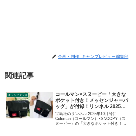
企画・制作: キャンプレビュー編集部
関連記事
コールマン×スヌーピー「大きな
キャンプグッズ
ポケット付き！メッセンジャーバ
ッグ」が付録！リンネル 2025年
10月号
宝島社のリンネル 2025年10月号に
Coleman（コールマン）×SNOOPY（ス
ヌーピー）の「大きなポケット付き！メ
ッセンジャーバッグ」が付録として付き
ます。大人も子どもも男女問わず使える