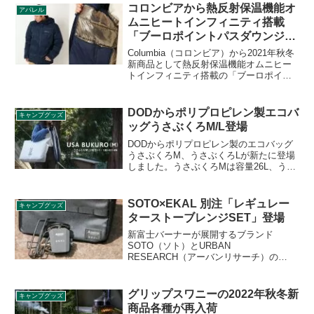
メッセンジャーバッグで、汚れにくいフ
コロンビアから熱反射保温機能オ
アパレル
ラップや大きなポケット付きでとても機
ムニヒートインフィニティ搭載
能的です。詳細をレビューします。
「ブーロポイントパスダウンジャ
ケット」登場
Columbia（コロンビア）から2021年秋冬
新商品として熱反射保温機能オムニヒー
トインフィニティ搭載の「ブーロポイン
トパスダウンジャケット」が登場しまし
た。ウィンターシーズンのアウトドアア
クティビティにぴったりのダウンジャケ
DODからポリプロピレン製エコバ
キャンプグッズ
ットです。詳細をレビューします。
ッグうさぶくろM/L登場
DODからポリプロピレン製のエコバッグ
うさぶくろM、うさぶくろLが新たに登場
しました。うさぶくろMは容量26L、うさ
ぶくろLは容量48Lです。キャンプ道具の
運搬や保管にマルチに活躍する大きな袋
です。詳細をレビューします。
SOTO×EKAL 別注「レギュレー
キャンプグッズ
ターストーブレンジSET」登場
新富士バーナーが展開するブランド
SOTO（ソト）とURBAN
RESEARCH（アーバンリサーチ）の
EKAL（エカル）のコラボアイテム「レギ
ュレーターストーブレンジSET」が登場
しました。別注カラーのレギュレーター
グリップスワニーの2022年秋冬新
キャンプグッズ
ストーブレンジと、専用バッグがセット
商品各種が再入荷
になっています。詳細をレビューしま