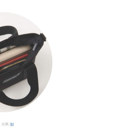
出典:
tkj