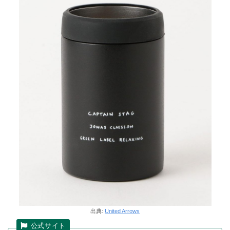
出典:
United Arrows