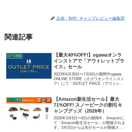
企画・制作: キャンプレビュー編集部
関連記事
【最大40%OFF!】ogawaオンラ
セール情報
インストアで「アウトレットプラ
イス」セール
2023年6月30日〜7月9日の期間中ogawa
ONLINE STORE（オガワオンラインスト
ア）にて「OUTLET PRICE（アウトレッ
トプライス）」セールが開催されていま
す。サンプル品や箱潰れなどの訳ありア
イテムが非常にお得に購入できます。詳
【Amazon新生活セール】最大
セール情報
細をレビューします。
71%OFF! スノーピークの割引キ
ャンプグッズ（2026年）
2026年3月6日〜9日の期間中、Amazonに
て「Amazon新生活セール」が開催されま
す。3月3日からは先行セールが開催され