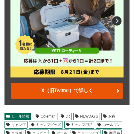
X（旧Twitter）で詳しく
セール情報
Coleman
JR
NEWDAYS
お得
キャンプ
キャンプグッズ
キャンプ用品
コールマン
コラボ
コンビニ
セール
ニューデイズ
商品券