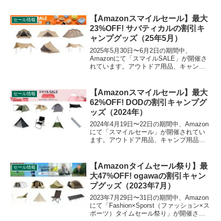
ています。アウトドア用品、キャンプ用
品もセールの対象となっており、snow
peak（スノーピーク）のキャンプグッズ
【Amazonスマイルセール】最大
セール情報
もお得に購入できます。詳細をレビュー
23%OFF! サバティカルの割引キ
します。
ャンプグッズ（25年5月）
2025年5月30日〜6月2日の期間中、
Amazonにて「スマイルSALE」が開催さ
れています。アウトドア用品、キャンプ
用品もセールの対象となっており、
SABBATICAL（サバティカル）のキャン
プグッズもお得に購入できます。詳細を
【Amazonスマイルセール】最大
セール情報
レビューします。
62%OFF! DODの割引キャンプグ
ッズ（2024年）
2024年4月19日〜22日の期間中、Amazon
にて「スマイルセール」が開催されてい
ます。アウトドア用品、キャンプ用品も
セールの対象となっており、DOD（ディ
ーオーディー）のキャンプグッズもお得
に購入できます。詳細をレビューしま
【Amazonタイムセール祭り】最
セール情報
す。
大47%OFF! ogawaの割引キャン
プグッズ（2023年7月）
2023年7月29日〜31日の期間中、Amazon
にて「Fashion×Sporst（ファッション×ス
ポーツ）タイムセール祭り」が開催され