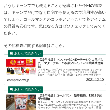
おうちキャンプでも使えることが意識された今回の福袋
は、キャンプだけでなく自宅でも使えるので汎用性が高い
でしょう。コールマンとのコラボということで各アイテム
の品質も安心です。気になる方はぜひチェックしてみてく
ださい。
その他福袋に関する記事はこちら。
【22年福袋】マンハッタンポーテージとコラボし
た「マクドナルドの福袋 2022」12/10抽選受付開
始
アメリカのバッグブランドManhattan Portage（マンハッ
タンポーテージ）とコラボした「マクドナルドの福袋
2022」が2021年12月10日15時から22日まで抽選受付が行
われます。抽選結果の発表は12月24日です。詳細をレビュ
2021.12.10
campreview.jp
ーします。
【22年福袋】コールマン「新春福袋」12/11予約
受付開始
Coleman（コールマン）の2022年新春福袋の予約が2021
年12月11日から19日の間で受け付けられます。主にファミ
リーキャンパー向けの3種のセットとなっています。店舗の