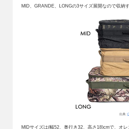
MID、GRANDE、LONGの3サイズ展開なので
出典:
O
MIDサイズは(幅52、奥行き32、高さ18)cmで