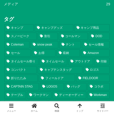
メディア
29
タグ
キャンプ
キャンプグッズ
キャンプ用品
スノーピーク
割引
コールマン
DOD
Coleman
snow peak
テント
セール情報
セール
お得
収納
Amazon
タイムセール祭り
タイムセール
アウトドア
付録
コンパクト
キャプテンスタッグ
ロゴス
折りたたみ
フィールドア
FIELDOOR
CAPTAIN STAG
LOGOS
バッグ
コラボ
テーブル
ワークマン
ディーオーディー
Workman
タープ
福袋
いつから
スマイルセール
メニュー
ホーム
検索
トップ
サイドバー
チェア
ランタン
シェルター
比較
軽量