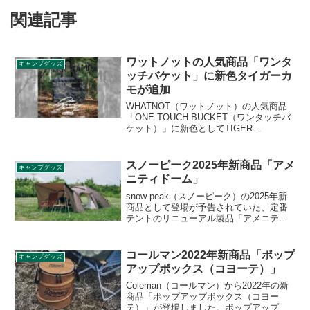
関連記事
ワットノットの人気商品「ワンタ
キャンプグッズ
ッチバケット」に新色タイガーカ
モが追加
WHATNOT（ワットノット）の人気商品
「ONE TOUCH BUCKET（ワンタッチバ
ケット）」に新色としてTIGER
CAMO（タイガーカモ）が追加されまし
た。ワンタッチバケットの使いやすさは
そのままに、南ベトナムが発祥と言われ
スノーピーク2025年新商品「アメ
キャンプグッズ
るタイガーカモ柄を採用しています。詳
ニティドーム」
細をレビューします。
snow peak（スノーピーク）の2025年新
商品として登場が予告されていた、定番
テントのリニューアル製品「アメニティ
ドーム」が2025年6月28日に発売となりま
した。従来の耐風性と使い勝手の良さは
そのままに、シックで自然に馴染むカラ
コールマン2022年新商品「ポップ
キャンプグッズ
ーリングに一新されています。詳細をレ
アップボックス（コヨーテ）」
ビューします。
Coleman（コールマン）から2022年の新
商品「ポップアップボックス（コヨー
テ）」が登場しました。ポップアップ式