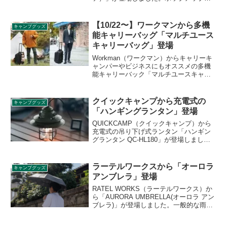
なので収納時は薄型コンパクトに、使う
時はワンタッチで簡単に組み立てられま
す。カラーがコヨーテになりより使いや
【10/22〜】ワークマンから多機
キャンプグッズ
すくなりました。詳細をレビューしま
能キャリーバッグ「マルチユース
す。
キャリーバッグ」登場
Workman（ワークマン）からキャリーキ
ャンパーやビジネスにもオススメの多機
能キャリーバック「マルチユースキャリ
ーバッグ」が登場します。Web限定商品
で2021年10月22日10時から販売開始で
す。詳細をレビューします。
クイックキャンプから充電式の
キャンプグッズ
「ハンギングランタン」登場
QUICKCAMP（クイックキャンプ）から
充電式の吊り下げ式ランタン「ハンギン
グランタン QC-HL180」が登場しまし
た。利用シーンに合わせて2段階（30ルー
メン、80ルーメン）の調光が可能です。
詳細をレビューします。
ラーテルワークスから「オーロラ
キャンプグッズ
アンブレラ」登場
RATEL WORKS（ラーテルワークス）か
ら「AURORA UMBRELLA(オーロラ アン
ブレラ)」が登場しました。一般的な雨傘
よりもスペックの高い耐水圧8,000mmの
耐水性能を有しながら、遮光率100％、