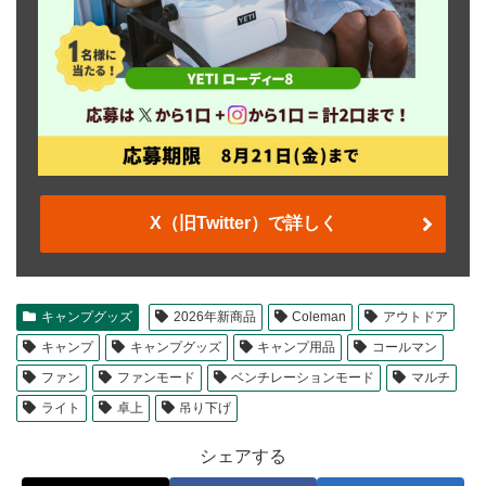
X（旧Twitter）で詳しく
キャンプグッズ
2026年新商品
Coleman
アウトドア
キャンプ
キャンプグッズ
キャンプ用品
コールマン
ファン
ファンモード
ベンチレーションモード
マルチ
ライト
卓上
吊り下げ
シェアする