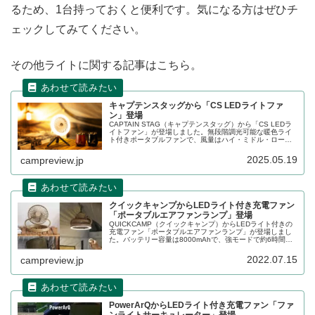
るため、1台持っておくと便利です。気になる方はぜひチ
ェックしてみてください。
その他ライトに関する記事はこちら。
キャプテンスタッグから「CS LEDライトファ
ン」登場
CAPTAIN STAG（キャプテンスタッグ）から「CS LEDラ
イトファン」が登場しました。無段階調光可能な暖色ライ
ト付きポータブルファンで、風量はハイ・ミドル・ローの3
段階で調整が可能です。アウトドア・停電時・災害時など
いろいろな場面で役立つアイテムです。詳細をレビューし
2025.05.19
campreview.jp
ます。
クイックキャンプからLEDライト付き充電ファン
「ポータブルエアファンランプ」登場
QUICKCAMP（クイックキャンプ）からLEDライト付きの
充電ファン「ポータブルエアファンランプ」が登場しまし
た。バッテリー容量は8000mAhで、強モードで約6時間、
弱モードで約20時間の連続利用が可能です。詳細をレビュ
ーします。
2022.07.15
campreview.jp
PowerArQからLEDライト付き充電ファン「ファ
ンライトサーキュレーター」登場