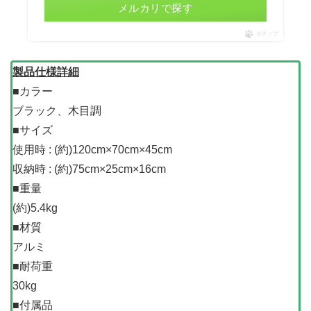
メルカリで探す
ポチップ
製品仕様詳細
■カラー
ブラック、木目調
■サイズ
使用時 : (約)120cm×70cm×45cm
収納時 : (約)75cm×25cm×16cm
■重量
(約)5.4kg
■材質
アルミ
■耐荷重
30kg
■付属品