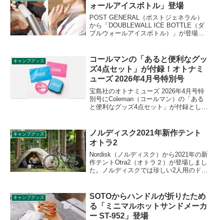
ト商品です。詳細をレビューします。
ォールアイスボトル」登場
POST GENERAL（ポストジェネラル）
から「DOUBLEWALL ICE BOTTLE（ダ
ブルウォールアイスボトル）」が登場し
ました。シンプルで洗練された佇まいが
魅力の、氷嚢アイスボトルで、シリコン
ボトルに水を入れて凍らせることで、氷
コールマンの「あると便利なグッ
キャンプグッズ
嚢スティックとして持ち運ぶことができ
ズ4点セット」が付録！オトナミ
ます。詳細をレビューします。
ューズ 2026年4月号特別号
宝島社のオトナミューズ 2026年4月号特
別号にColeman（コールマン）の「ある
と便利なグッズ4点セット」が付録として
付きます。ガジェットケース、2in1タイ
プのUSBケーブル、ジッパーバッグ2枚の
豪華4点のセットで、どれもセット使いは
ノルディスク2021年新作テント
キャンプグッズ
もちろん単体でも活躍します。詳細をレ
オトラ2
ビューします。
Nordisk（ノルディスク）から2021年の新
作テントOtra2（オトラ２）が登場しまし
た。ノルディスクでは珍しい2人用のドー
ムテントとなります。ジオデシック構造
で広い居住空間を実現しています。詳細
をレビューします。
SOTOからハンドルが折りたため
キャンプグッズ
る「ミニマルホットサンドメーカ
ー ST-952」登場