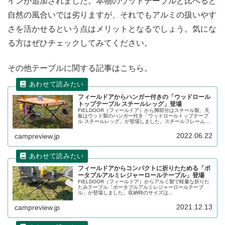
インが追加されました。本物のウッドテーブルと比べると
自然の風合いでは劣りますが、それでもアルミの扱いやす
さを活かせるという点はメリットとなるでしょう。気にな
る方はぜひチェックしてみてください。
その他テーブルに関する記事はこちら。
フィールドアからハンガー付きの「ウッドロール
トップテーブル スチールレッグ」登場
FIELDOOR（フィールドア）から脚部分はスチール製、天
板はウッド製のハンガー付き「ウッドロールトップテーブ
ル スチールレッグ」が登場しました。スチールフレームに
よる利便性もありながら、天然木の風合いを楽しめるテー
ブルです。詳細をレビューします。
2022.06.22
campreview.jp
フィールドアからコンパクトに折りたためる「ポ
ータブルアルミレジャーロールテーブル」登場
FIELDOOR（フィールドア）からアルミ製で軽量な折りた
たみテーブル「ポータブルアルミレジャーロールテーブ
ル」が登場しました。収納時のサイズは
(約)40cm×13cm×13cmととてもコンパクトになります。詳
細をレビューします。
2021.12.13
campreview.jp