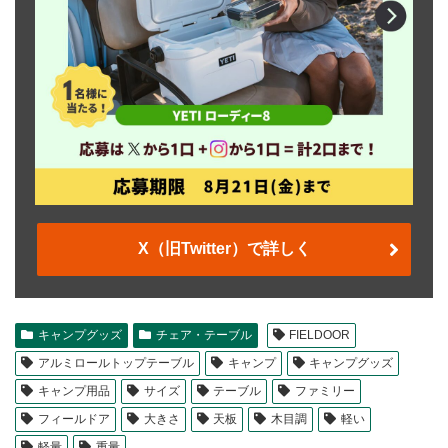
X（旧Twitter）で詳しく
キャンプグッズ
チェア・テーブル
FIELDOOR
アルミロールトップテーブル
キャンプ
キャンプグッズ
キャンプ用品
サイズ
テーブル
ファミリー
フィールドア
大きさ
天板
木目調
軽い
軽量
重量