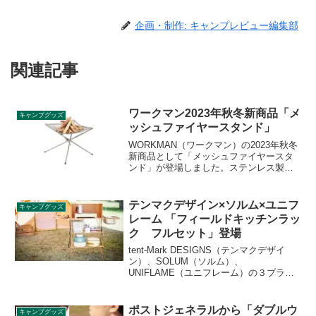
企画・制作: キャンプレビュー編集部
関連記事
ワークマン2023年秋冬新商品「メ
キャンプグッズ
ッシュファイヤースタンド」
WORKMAN（ワークマン）の2023年秋冬
新商品として「メッシュファイヤースタ
ンド」が登場しました。ステンレス製の
メッシュ火床が採用された焚き火台で、4
本のフレームを開いて火床を支えるコン
パクトな構造となっています。詳細をレ
テンマクデザイン×ソルム×ユニフ
キャンプグッズ
ビューします。
レーム 「フィールドキッチンラッ
ク フルセット」登場
tent-Mark DESIGNS（テンマクデザイ
ン）、SOLUM（ソルム）、
UNIFLAME（ユニフレーム）の３ブラン
ドのコラボ製品「フィールドキッチンラ
ック フルセット」が登場しました。風
防、ハーフラックとシンクラックのセッ
ポストジェネラルから「ダブルウ
キャンプグッズ