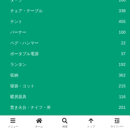
タープ
108
チェア・テーブル
338
テント
455
バーナー
100
ペグ・ハンマー
22
ポータブル電源
37
ランタン
192
収納
362
寝袋・コット
215
暖房器具
116
焚き火台・ナイフ・斧
201
キャンプ場
96
メニュー
ホーム
検索
トップ
サイドバー
キャンプ飯
69