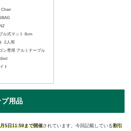
C
 Chair
GBAG
RN2
ル式マット 8cm
 2人用
ゴン専用 アルミテーブル
0ml
ライト
ンプ用品
〜8月5日11:59まで開催
されています。今回記載している
割引