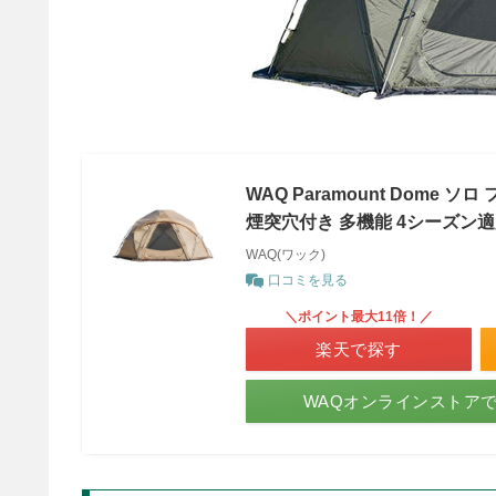
WAQ Paramount Dome
煙突穴付き 多機能 4シーズン適用
WAQ(ワック)
口コミを見る
＼ポイント最大11倍！／
楽天で探す
WAQオンラインストア