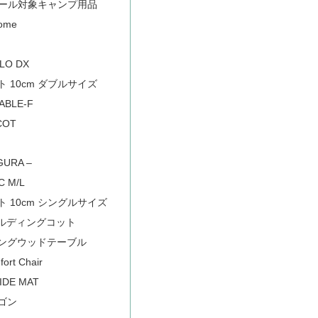
セール対象キャンプ用品
Dome
OLO DX
 10cm ダブルサイズ
ABLE-F
COT
URA –
C M/L
 10cm シングルサイズ
ールディングコット
ングウッドテーブル
ort Chair
IDE MAT
ゴン